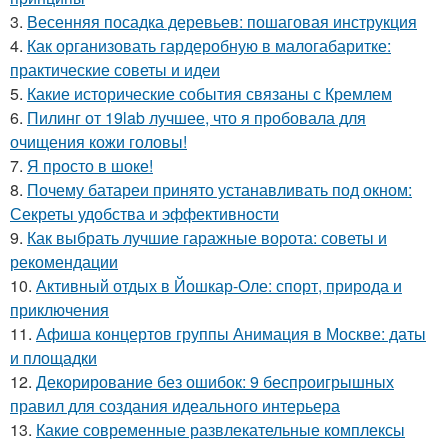
3.
Весенняя посадка деревьев: пошаговая инструкция
4.
Как организовать гардеробную в малогабаритке:
практические советы и идеи
5.
Какие исторические события связаны с Кремлем
6.
Пилинг от 19lab лучшее, что я пробовала для
очищения кожи головы!
7.
Я просто в шоке!
8.
Почему батареи принято устанавливать под окном:
Секреты удобства и эффективности
9.
Как выбрать лучшие гаражные ворота: советы и
рекомендации
10.
Активный отдых в Йошкар-Оле: спорт, природа и
приключения
11.
Афиша концертов группы Анимация в Москве: даты
и площадки
12.
Декорирование без ошибок: 9 беспроигрышных
правил для создания идеального интерьера
13.
Какие современные развлекательные комплексы