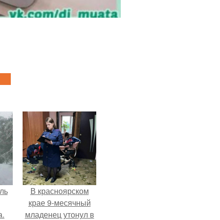
ль
В красноярском
крае 9-месячный
а.
младенец утонул в