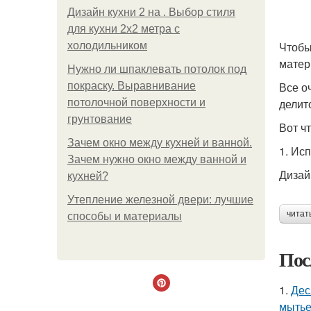
Дизайн кухни 2 на . Выбор стиля
для кухни 2х2 метра с
Чтобы
холодильником
матер
Нужно ли шпаклевать потолок под
Все о
покраску. Выравнивание
делит
потолочной поверхности и
грунтование
Вот ч
Зачем окно между кухней и ванной.
1. Ис
Зачем нужно окно между ванной и
Дизай
кухней?
Утепление железной двери: лучшие
читат
способы и материалы
Пос
1.
Дес
мытье