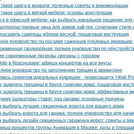
 такое царга в кровати: полезные советы и рекомендации
 такое царга в мягкой мебели: основы конструкции
га в офисной мебели: как выбрать идеальное решение для
аллопластиковые окна для домов хай-тек: сочетание стиля
 посадить саженцы яблони весной: пошаговая инструкция
ное руководство по посадке саженцев плодовых деревьев:
ременная гардеробная: полное руководство по обустройст
ие современные легенды связаны с городом
loto в Краснодаре: афиша концертов на все вкусы
лное руководство по заполнению трещин в древесине
люсь секретом идеальных кудряшек - термозащита 19lab Pro
к заделать трещины в брусе снаружи дома: пошаговая инст
к заделать трещины в брусе снаружи дома: эффективные м
чему радиаторы ставят под окнами: основные причины
к выбрать лучшие секционные ворота для вашего дома
к выбрать ворота для гаража: полное руководство для нач
к выбрать дизайн секционных гаражных ворот: советы и р
иша концертов группы Анимация в Москве: даты и площад