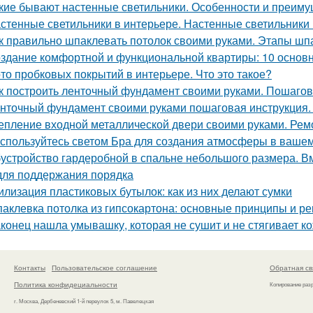
кие бывают настенные светильники. Особенности и преим
стенные светильники в интерьере. Настенные светильники 
к правильно шпаклевать потолок своими руками. Этапы шп
здание комфортной и функциональной квартиры: 10 основ
то пробковых покрытий в интерьере. Что это такое?
к построить ленточный фундамент своими руками. Пошагов
нточный фундамент своими руками пошаговая инструкция.
епление входной металлической двери своими руками. Ре
спользуйтесь светом Бра для создания атмосферы в ваше
устройство гардеробной в спальне небольшого размера. В
для поддержания порядка
илизация пластиковых бутылок: как из них делают сумки
аклевка потолка из гипсокартона: основные принципы и р
конец нашла умывашку, которая не сушит и не стягивает ко
Контакты
Пользовательское соглашение
Обратная св
Политика конфидециальности
Копирование раз
г. Москва, Дербеневский 1-й переулок 5, м. Павелецкая