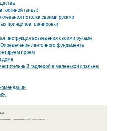
ущества
в гостиной (виды)
аклевания потолка своими руками
ных принципов планировки
ая инструкция возведения своими руками
 Определение ленточного фундамента
монтируем проем
м доме
местительный гардероб в маленькой спальне:
екомендации
жу.
язь
решено при указании обратной гиперссылки.