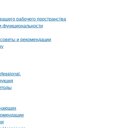
 вашего рабочего пространства
 и функциональности
 советы и рекомендации
ву
fessional.
рукция
етоды
инающих
екомендации
ки