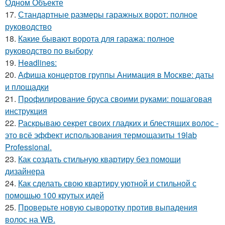
Одном Объекте
17.
Стандартные размеры гаражных ворот: полное
руководство
18.
Какие бывают ворота для гаража: полное
руководство по выбору
19.
Headlines:
20.
Афиша концертов группы Анимация в Москве: даты
и площадки
21.
Профилирование бруса своими руками: пошаговая
инструкция
22.
Раскрываю секрет своих гладких и блестящих волос -
это всё эффект использования термощазиты 19lab
Professional.
23.
Как создать стильную квартиру без помощи
дизайнера
24.
Как сделать свою квартиру уютной и стильной с
помощью 100 крутых идей
25.
Проверьте новую сыворотку против выпадения
волос на WB.