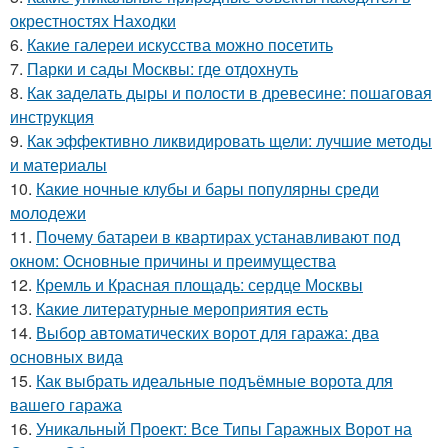
окрестностях Находки
6.
Какие галереи искусства можно посетить
7.
Парки и сады Москвы: где отдохнуть
8.
Как заделать дыры и полости в древесине: пошаговая
инструкция
9.
Как эффективно ликвидировать щели: лучшие методы
и материалы
10.
Какие ночные клубы и бары популярны среди
молодежи
11.
Почему батареи в квартирах устанавливают под
окном: Основные причины и преимущества
12.
Кремль и Красная площадь: сердце Москвы
13.
Какие литературные мероприятия есть
14.
Выбор автоматических ворот для гаража: два
основных вида
15.
Как выбрать идеальные подъёмные ворота для
вашего гаража
16.
Уникальный Проект: Все Типы Гаражных Ворот на