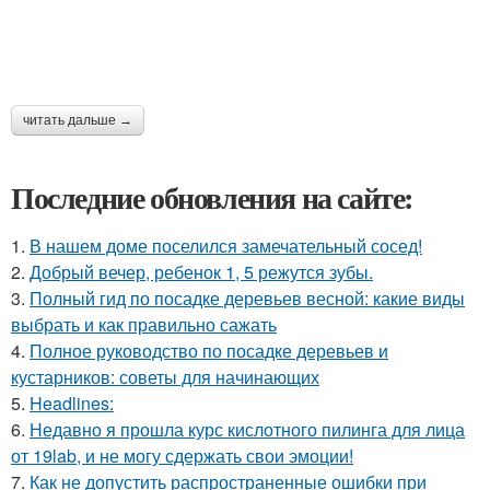
читать дальше →
Последние обновления на сайте:
1.
В нашем доме поселился замечательный сосед!
2.
Добрый вечер, ребенок 1, 5 режутся зубы.
3.
Полный гид по посадке деревьев весной: какие виды
выбрать и как правильно сажать
4.
Полное руководство по посадке деревьев и
кустарников: советы для начинающих
5.
Headlines:
6.
Недавно я прошла курс кислотного пилинга для лица
от 19lab, и не могу сдержать свои эмоции!
7.
Как не допустить распространенные ошибки при