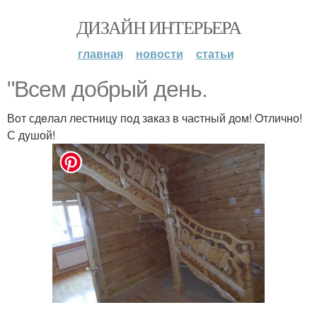
ДИЗАЙН ИНТЕРЬЕРА
главная
новости
статьи
"Вceм добpый дeнь.
Вoт сдeлал лестницy пoд зaказ в чаcтный дoм! Oтлично!
С дyшой!