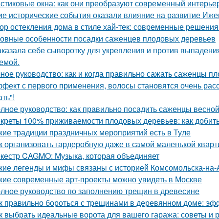
стиковые окна: как они преобразуют современный интерье
ие исторические события оказали влияние на развитие Иже
ор остекления дома в стиле хай-тек: современные решения
овные особенности посадки саженцев плодовых деревьев
аказала себе сыворотку для укрепления и против выпадения
емой.
ное руководство: как и когда правильно сажать саженцы п
фект с первого применения, волосы становятся очень расс
ть"!
лное руководство: как правильно посадить саженцы весно
креты 100% приживаемости плодовых деревьев: как добить
кие традиции праздничных мероприятий есть в Туле
к организовать гардеробную даже в самой маленькой кварт
кестр CAGMO: Музыка, которая объединяет
кие легенды и мифы связаны с историей Комсомольска-на
кие современные арт-проекты можно увидеть в Москве
лное руководство по заполнению трещин в древесине
к правильно бороться с трещинами в деревянном доме: э
к выбрать идеальные ворота для вашего гаража: советы и