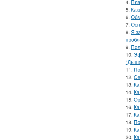
4.
Пла
5.
Как
6.
Обз
7.
Осн
8.
Я з
пробл
9.
Пол
10.
Эф
"Дыша
11.
По
12.
Се
13.
Ка
14.
Ка
15.
Ор
16.
Ка
17.
Ка
18.
По
19.
Ка
20.
Ка