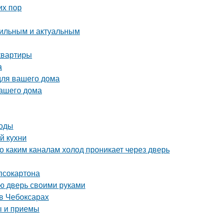
их пор
стильным и актуальным
квартиры
а
для вашего дома
вашего дома
тоды
й кухни
о каким каналам холод проникает через дверь
ипсокартона
ую дверь своими руками
в Чебоксарах
ы и приемы