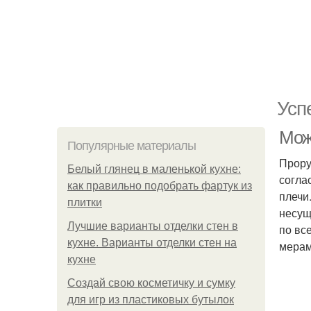
Усп
Мож
Популярные материалы
Прору
Белый глянец в маленькой кухне:
согла
как правильно подобрать фартук из
плечи
плитки
несущ
Лучшие варианты отделки стен в
по вс
кухне. Варианты отделки стен на
мерам
кухне
Создай свою косметичку и сумку
для игр из пластиковых бутылок