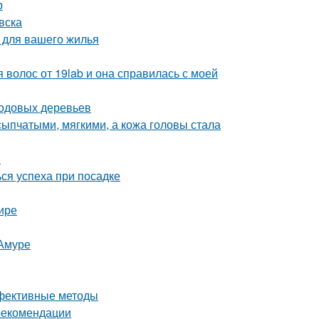
р
вска
 для вашего жилья
 волос от 19lab и она справилась с моей
лодовых деревьев
ыпчатыми, мягкими, а кожа головы стала
й
ся успеха при посадке
ире
-Амуре
ффективные методы
 рекомендации