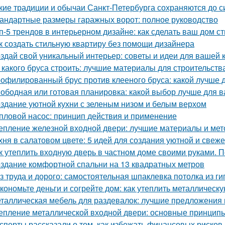
кие традиции и обычаи Санкт-Петербурга сохраняются до с
андартные размеры гаражных ворот: полное руководство
п-5 трендов в интерьерном дизайне: как сделать ваш дом 
к создать стильную квартиру без помощи дизайнера
здай свой уникальный интерьер: советы и идеи для вашей 
 какого бруса строить: лучшие материалы для строительств
офилированный брус против клееного бруса: какой лучше 
ободная или готовая планировка: какой выбор лучше для 
здание уютной кухни с зеленым низом и белым верхом
пловой насос: принцип действия и применение
епление железной входной двери: лучшие материалы и ме
хня в салатовом цвете: 5 идей для создания уютной и свеже
к утеплить входную дверь в частном доме своими руками. П
здание комфортной спальни на 13 квадратных метров
з труда и дорого: самостоятельная шпаклевка потолка из г
кономьте деньги и согрейте дом: как утеплить металлическ
таллическая мебель для раздевалок: лучшие предложения 
епление металлической входной двери: основные принцип
сперты рассказали о том, как избежать финансовых рисков