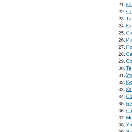
21.
Ка
22.
Ст
23.
То
24.
Ка
25.
Со
26.
Из
27.
Пр
28.
Св
29.
Со
30.
Те
31.
Ут
32.
Ку
33.
Ка
34.
Со
35.
Бе
36.
Сэ
37.
Ме
38.
Ут
39.
Эк