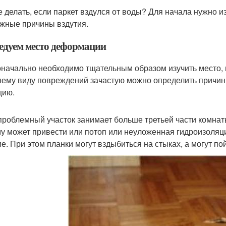
е делать, если паркет вздулся от воды? Для начала нужно 
жные причины вздутия.
едуем место деформации
начально необходимо тщательным образом изучить место,
ему виду повреждений зачастую можно определить причины 
цию.
проблемный участок занимает больше третьей части комнат
му может привести или потоп или неуложенная гидроизоляци
ие. При этом планки могут вздыбиться на стыках, а могут по