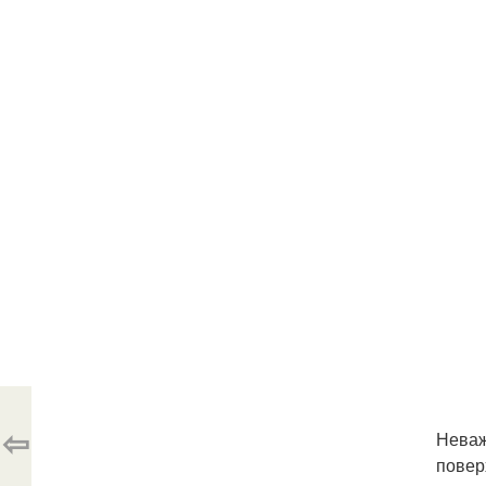
⇦
Неваж
повер