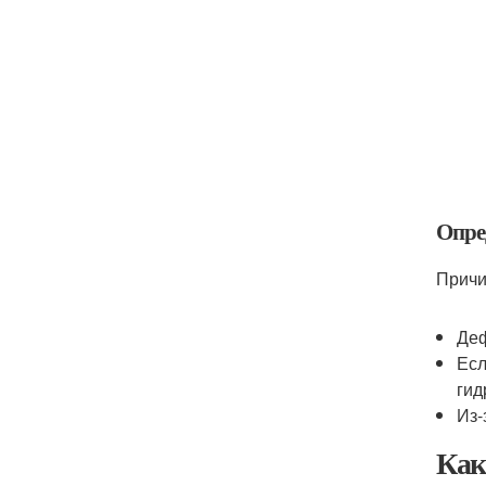
Опре
Причи
Деф
Есл
гид
Из-
Как