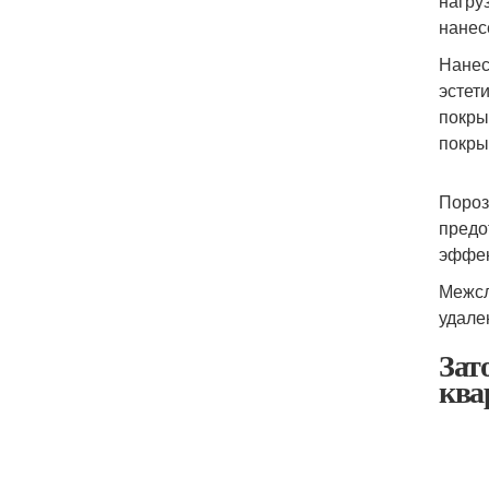
нагру
нанес
Нанес
эстет
покры
покры
Пороз
предо
эффек
Межсл
удале
Зат
ква