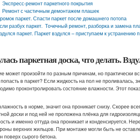
Экспресс-ремонт паркетного покрытия
Ремонт с частичным демонтажем плашек
ромок паркет. Спасти паркет после домашнего потопа
сли разбух паркет. Точечный ремонт, разборка и замена п
здулся паркет. Паркет вздулся – приступаем к устранению
улась паркетная доска, что делать. Взд
ие может произойти по разным причинам, но практически вс
 попасть в паркет? Если жидкость на пол не проливалась, з
одимо проконтролировать состояние влажности. Этот пока
влажность в норме, значит она проникает снизу. Скорее вс
тной доски и под ней не проложена плёнка для гидроизоляц
ость и именно оттуда она проникает и конденсируется. Нере
ороны верхних жильцов. При монтаже могли быть не оставл
н поверх сырого бетона.