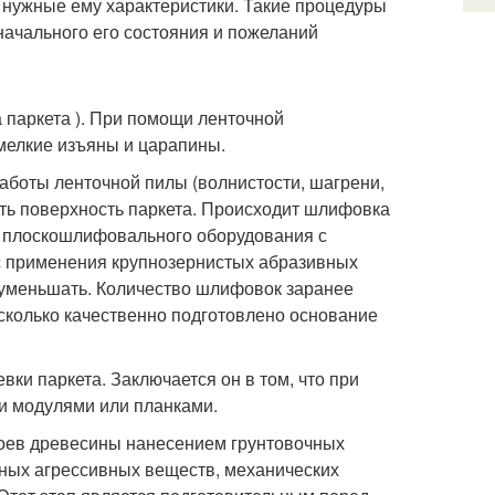
 нужные ему характеристики. Такие процедуры
начального его состояния и пожеланий
 паркета ). При помощи ленточной
мелкие изъяны и царапины.
аботы ленточной пилы (волнистости, шагрени,
ть поверхность паркета. Происходит шлифовка
кт плоскошлифовального оборудования с
с применения крупнозернистых абразивных
 уменьшать. Количество шлифовок заранее
асколько качественно подготовлено основание
ки паркета. Заключается он в том, что при
и модулями или планками.
лоев древесины нанесением грунтовочных
чных агрессивных веществ, механических