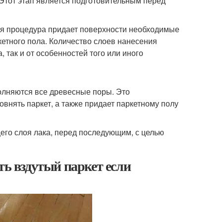
 Этот этап является подготовительным перед
кая процедура придает поверхности необходимые
кетного пола. Количество слоев нанесения
 так и от особенностей того или иного
олняются все древесные поры. Это
внять паркет, а также придает паркетному полу
го слоя лака, перед последующим, с целью
ть вздутый паркет если