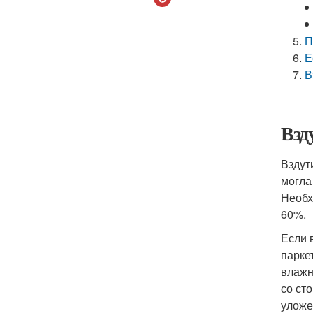
П
Е
В
Взд
Вздут
могла
Необх
60%.
Если 
парке
влажн
со ст
уложе