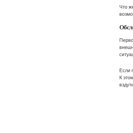
Что ж
возмо
Обсл
Перво
внешн
ситуа
Если 
К это
вздут