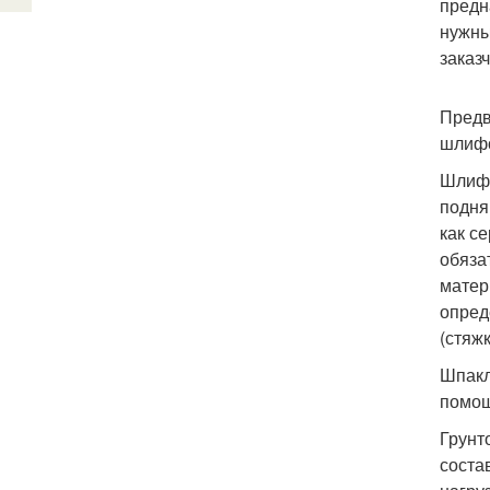
предн
нужны
заказ
Предв
шлифо
Шлифо
подня
как с
обяза
матер
опред
(стяж
Шпакл
помощ
Грунт
соста