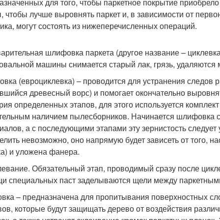
азначенных для того, чтобы паркетное покрытие приобрело
, чтобы лучше выровнять паркет и, в зависимости от перво
чика, могут состоять из нижеперечисленных операций.
арительная шлифовка паркета (другое название – циклевка
вальной машины снимается старый лак, грязь, удаляются 
вка (евроциклевка) – проводится для устранения следов р
вшийся древесный ворс) и помогает окончательно выровня
ерия определенных этапов, для этого используется компле
тельным наличием пылесборников. Начинается шлифовка 
иалов, а с последующими этапами эту зернистость следует
елить невозможно, оно напрямую будет зависеть от того, н
ка) и уложена фанера.
евание. Обязательный этап, проводимый сразу после циклев
и специальных паст заделываются щели между паркетным
овка – предназначена для пропитывания поверхностных с
вов, которые будут защищать дерево от воздействия разли