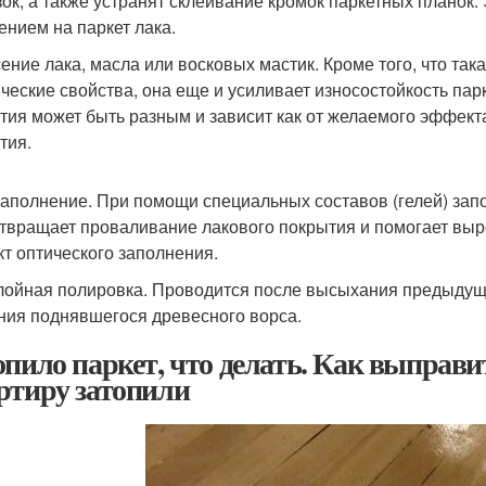
зок, а также устранят склеивание кромок паркетных планок.
ением на паркет лака.
ение лака, масла или восковых мастик. Кроме того, что та
ические свойства, она еще и усиливает износостойкость пар
тия может быть разным и зависит как от желаемого эффекта,
тия.
аполнение. При помощи специальных составов (гелей) зап
твращает проваливание лакового покрытия и помогает выро
т оптического заполнения.
ойная полировка. Проводится после высыхания предыдуще
ния поднявшегося древесного ворса.
опило паркет, что делать. Как выправи
ртиру затопили