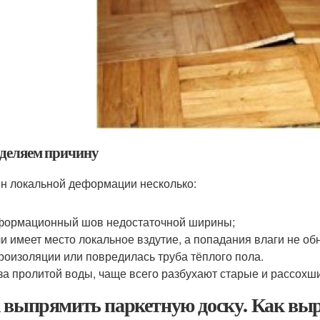
деляем причину
н локальной деформации несколько:
ормационный шов недостаточной ширины;
и имеет место локальное вздутие, а попадания влаги не о
роизоляции или повредилась труба тёплого пола.
за пролитой воды, чаще всего разбухают старые и рассохш
 выпрямить паркетную доску. Как выр