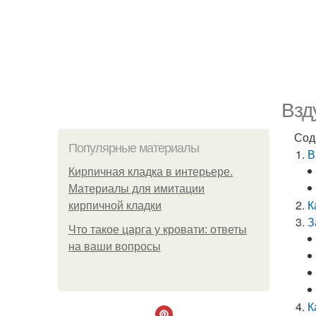
Взд
Сод
Популярные материалы
В
Кирпичная кладка в интерьере.
Материалы для имитации
К
кирпичной кладки
З
Что такое царга у кровати: ответы
на ваши вопросы
К