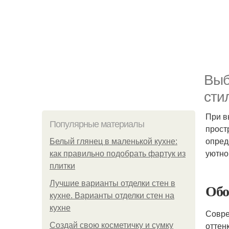
Выб
сти
При в
Популярные материалы
прост
опред
Белый глянец в маленькой кухне:
уютно
как правильно подобрать фартук из
плитки
Лучшие варианты отделки стен в
Обо
кухне. Варианты отделки стен на
кухне
Совре
оттен
Создай свою косметичку и сумку