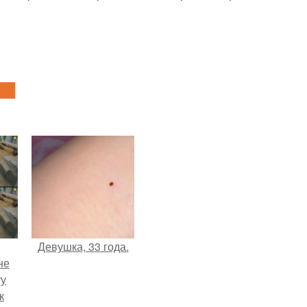
Девушка, 33 года.
не
ту
к