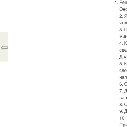
Рец
Оно
2. 
что
3. 
мин
4. 
⇦
сде
Два
5. 
сде
нап
6. 
7. 
вар
8. 
9. 
10.
При