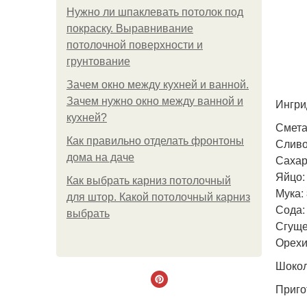
Нужно ли шпаклевать потолок под
покраску. Выравнивание
потолочной поверхности и
грунтование
Зачем окно между кухней и ванной.
Зачем нужно окно между ванной и
Ингри
кухней?
Смета
Как правильно отделать фронтоны
Сливо
дома на даче
Сахар
Яйцо:
Как выбрать карниз потолочный
Мука:
для штор. Какой потолочный карниз
Сода:
выбрать
Сгуще
Орехи
Шокол
Приго