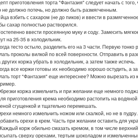
епт приготовления торта "Фантазия" следует начать с того,
 не должно потечь, но должно быть размягченным.
Яйца взбить с сахаром (не до пиков) и ввести в размягченно
бы сахар полностью растворился.
Постепенно ввести просеянную муку и соду. Замесить мягкое
ут на 25-35 в холодильник.
Когда тесто остыло, разделить его на 3 части. Первую тонко
лать проколы вилкой по всей поверхности. Отправить в разо
 других коржа убрать в холодильник, а затем также испечь.
Когда все коржи готовы их необходимо хорошо остудить, а 
лать торт "Фантазия" еще интереснее? Можно вырезать из 
ример.
Обрезки коржа измельчить и при желании еще немного поджа
Для приготовления крема необходимо растопить на водяной
еной сгущенкой и тщательно перемешать.
Орехи немного измельчить ножом или скалкой, но не в пудру.
Добавить орехи в крем. Часть при желании оставить для укр
 Каждый корж обильно смазать кремом, в том числе верхний
сыпать сверху орехами, тертым шоколадом и измельченными