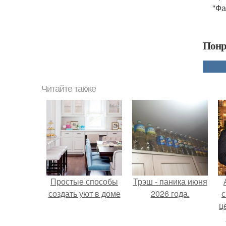
"Фа
Понр
Читайте также
Простые способы
Трэш - паника июня
создать уют в доме
2026 года.
с
ц