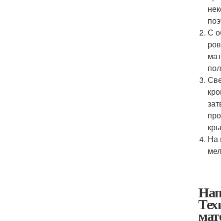
нек
поэ
С о
ров
мат
пол
Све
кро
зат
про
кр
На 
мел
Нап
Тех
мат