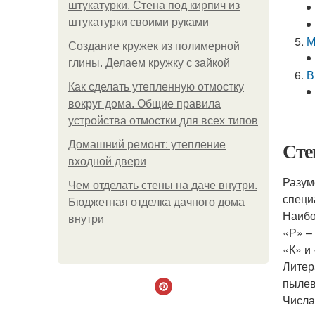
штукатурки. Стена под кирпич из
штукатурки своими руками
М
Создание кружек из полимерной
глины. Делаем кружку с зайкой
В
Как сделать утепленную отмостку
вокруг дома. Общие правила
устройства отмостки для всех типов
Сте
Домашний ремонт: утепление
входной двери
Разум
Чем отделать стены на даче внутри.
специ
Бюджетная отделка дачного дома
Наибо
внутри
«Р» –
«К» и
Литер
пылев
Числа