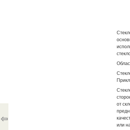
Стекл
основ
испол
стекл
Облас
Стекл
Прикл
Стекл
сторо
от ск
предн
⇦
качес
или н