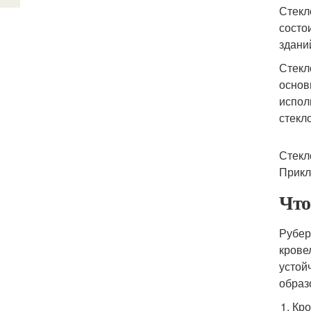
Стекл
состо
здани
Стекл
основ
испол
стекл
Стекл
Прикл
Что
Рубер
крове
устой
образ
Кро