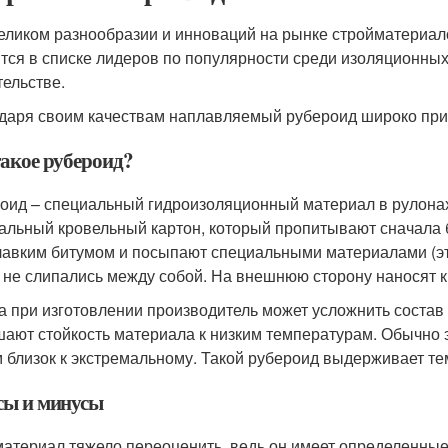
еликом разнообразии и инноваций на рынке стройматериало
тся в списке лидеров по популярности среди изоляционны
тельстве.
даря своим качествам наплавляемый рубероид широко прим
такое рубероид?
оид – специальный гидроизоляционный материал в рулонах. 
альный кровельный картон, который пропитывают сначала
лавким битумом и посыпают специальными материалами (это 
 не слипались между собой. На внешнюю сторону наносят к
а при изготовлении производитель может усложнить соста
ают стойкость материала к низким температурам. Обычно э
 близок к экстремальному. Такой рубероид выдерживает те
ы и минусы
материал тяжело переоценить, ведь он имеет определенны