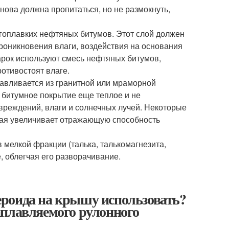
снова должна пропитаться, но не размокнуть,
угоплавких нефтяных битумов. Этот слой должен
роникновения влаги, воздействия на основания
арок используют смесь нефтяных битумов,
отивостоят влаге.
авливается из гранитной или мраморной
а битумное покрытие еще теплое и не
вреждений, влаги и солнечных лучей. Некоторые
рая увеличивает отражающую способность
мелкой фракции (талька, талькомагнезита,
, облегчая его разворачивание.
роида на крышу использовать?
аплавляемого рулонного