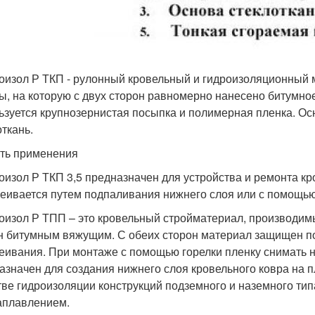
оизол Р ТКП - рулонный кровельный и гидроизоляционный 
ы, на которую с двух сторон равномерно нанесено битумно
ьзуется крупнозернистая посыпка и полимерная пленка. Ос
откань.
ть применения
оизол Р ТКП 3,5 предназначен для устройства и ремонта кр
еивается путем подпаливания нижнего слоя или с помощью
оизол Р ТПП – это кровельный стройматериал, производимы
н битумным вяжущим. С обеих сторон материал защищен п
леивания. При монтаже с помощью горелки пленку снимать н
азначен для создания нижнего слоя кровельного ковра на п
тве гидроизоляции конструкций подземного и наземного ти
аплавлением.