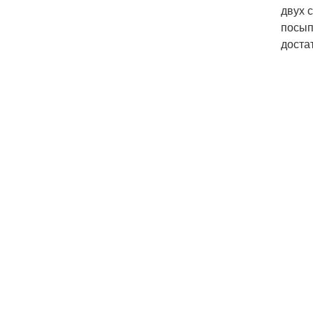
двух 
посып
доста