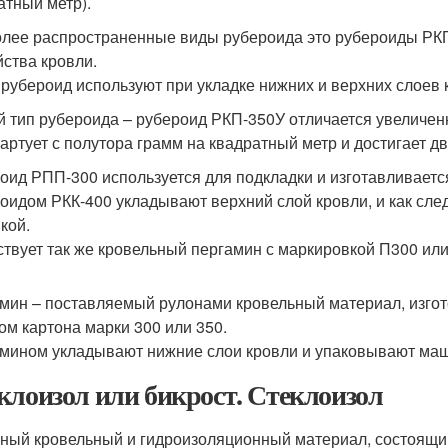
атный метр).
лее распространенные виды рубероида это рубероиды РКП-
йства кровли.
 рубероид используют при укладке нижних и верхних слоев к
й тип рубероида – рубероид РКП-350У отличается увеличен
тартует с полутора грамм на квадратный метр и достигает д
оид РПП-300 используется для подкладки и изготавливает
оидом РКК-400 укладывают верхний слой кровли, и как сле
кой.
твует так же кровельный пергамин с маркировкой П300 или
мин – поставляемый рулонами кровельный материал, изго
ом картона марки 300 или 350.
мином укладывают нижние слои кровли и упаковывают маш
клоизол или бикрост. Стеклоизол
ный кровельный и гидроизоляционный материал, состоящий