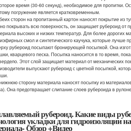
оторое время (30-60 секунд), необходимое для пропитки. О
тому погружение является кратковременным.
беих сторон на пропитанный картон наносят покрытие из т
но покрывать всю поверхность, он защищает рубероид от п
ериала высоких и низких температур. Для более дорогих м
иэфирных смол и синтетического каучука, которые лучше пр
рху рубероид посыпают бронирующей посыпкой. Она изгот
шки, кварцевого песка. Посыпка наносится в то время, пок
вердело. Этот слой защищает материал от механических по
изводители выпускают рубероид с цветной посыпкой, кото
ыши.
нижнюю сторону материала наносят посыпку из материалов 
а). Она предотвращает слипание слоев рубероида в рулоне
лавляемый рубероид. Какие виды рубе
нология укладки для гидроизоляции н
ериала- Обзор +Видео