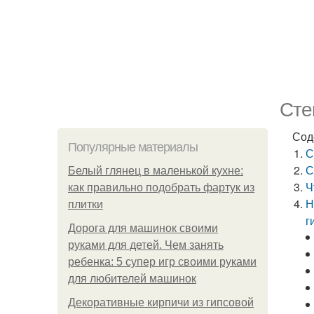
Сте
Сод
Популярные материалы
С
С
Белый глянец в маленькой кухне:
Ч
как правильно подобрать фартук из
Н
плитки
г
Дорога для машинок своими
руками для детей. Чем занять
ребенка: 5 супер игр своими руками
для любителей машинок
Декоративные кирпичи из гипсовой