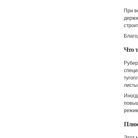
При в
держи
строи
Благо
Что 
Рубер
специ
тугоп
листы
Иногд
повыш
режим
Плюс
Этот 