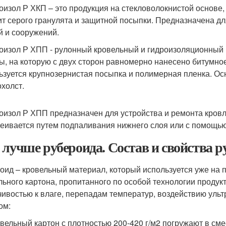
оизол Р ХКП – это продукция на стекловолокнистой основ
ит серого гранулята и защитной посыпки. Предназначена дл
й и сооружений.
оизол Р ХПП - рулонный кровельный и гидроизоляционный 
ы, на которую с двух сторон равномерно нанесено битумно
ьзуется крупнозернистая посыпка и полимерная пленка. Ос
охолст.
оизол Р ХПП предназначен для устройства и ремонта кровл
еивается путем подпаливания нижнего слоя или с помощью
 лучше рубероида. Состав и свойства р
оид – кровельный материал, который используется уже на п
льного картона, пропитанного по особой технологии продук
чивостью к влаге, перепадам температур, воздействию ул
ом:
вельный картон с плотностью 200-420 г/м2 погружают в см