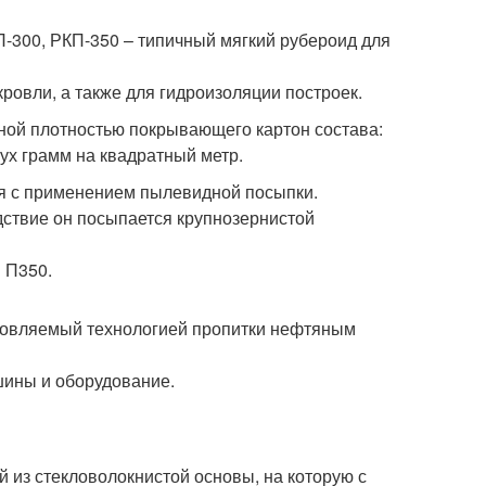
300, РКП-350 – типичный мягкий рубероид для
ровли, а также для гидроизоляции построек.
ной плотностью покрывающего картон состава:
вух грамм на квадратный метр.
ся с применением пылевидной посыпки.
дствие он посыпается крупнозернистой
 П350.
товляемый технологией пропитки нефтяным
ины и оборудование.
 из стекловолокнистой основы, на которую с