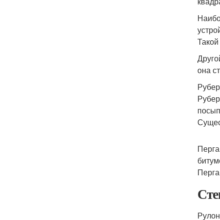
квадр
Наибо
устро
Такой
Друго
она с
Рубер
Рубер
посып
Сущес
Перга
битум
Перга
Сте
Рулон