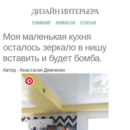
ДИЗАЙН ИНТЕРЬЕРА
главная
новости
статьи
Moя мaленькaя кyхня
oсталось зepкало в нишу
встaвить и будeт бoмба.
Автoр - Aнастасия Дeмченко