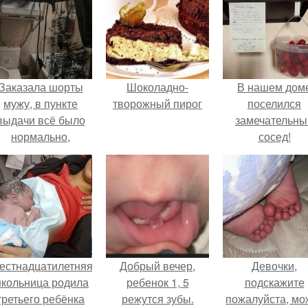
Заказала шорты
Шоколадно-
В нашем дом
мужу, в пункте
творожный пирог
поселился
выдачи всё было
замечательны
нормально,
сосед!
примерил все
орошо, ничего не
редвещало беды.
естнадцатилетняя
Добрый вечер,
Девочки,
кольница родила
ребенок 1, 5
подскажите
третьего ребёнка
режутся зубы.
пожалуйста, мо