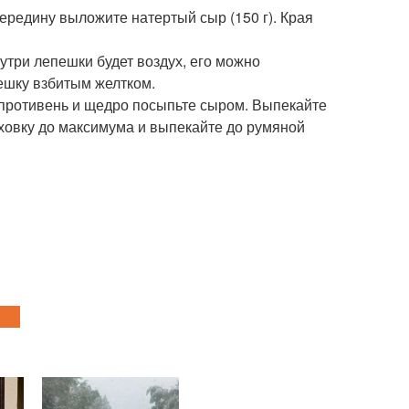
 середину выложите натертый сыр (150 г). Края
утри лепешки будет воздух, его можно
ешку взбитым желтком.
а противень и щедро посыпьте сыром. Выпекайте
уховку до максимума и выпекайте до румяной