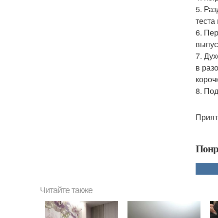
5. Ра
теста
6. Пе
выпус
7. Ду
в раз
короч
8. По
Прият
Понр
Читайте также