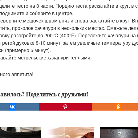
зделите тесто на 3 части. Порцию теста раскатайте в круг, в
 поднимите и соберите в центре.
реверните мешочек швом вниз и снова раскатайте в круг. Вн
тить, проколов хачапури в нескольких местах. Смажьте леп
ховку разогрейте до 200°C (400°F). Переложите хачапури н
огретой духовке 8-10 минут, затем увеличьте температуру д
ки (примерно 5 минут).
давайте мегрельские хачапури теплыми.
ного аппетита!
авилось? Поделитесь с друзьями!