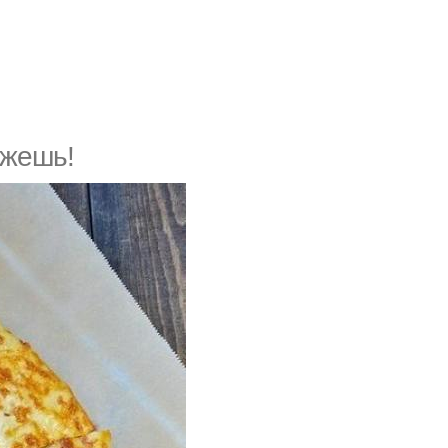
ижешь!