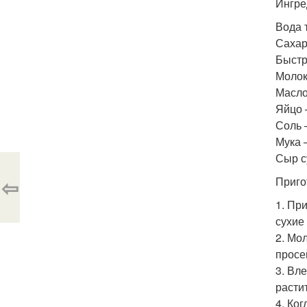
Ингре
Вода 
Сахар
Быстр
Молок
Масло
Яйцо 
Соль —
Мука 
Сыр с
⇦
Приго
1. Пр
сухие
2. Мо
просе
3. Вл
расти
4. Ког