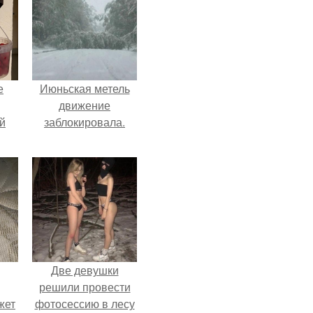
е
Июньская метель
движение
й
заблокировала.
Две девушки
решили провести
жет
фотосессию в лесу