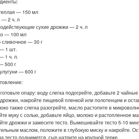
диенты:
теплая — 150 мл
 — 2 ч. л
одействующие сухие дрожжи — 2 ч. л
о — 100 мл
 сливочное — 30 г
— 1 шт.
 1 ч. л.
— 500 г
улугуни — 600 г
товление:
иготовьте опару: воду слегка подогрейте, добавьте 2 чайны
 дрожжи, накройте пищевой пленкой или полотенцем и остав
локо также слегка разогрейте, масло растопите в микроволн
йте муку с солью, добавьте яйцо, молоко и растопленное ма
ейте дрожжи и замесите тесто. Вымешивайте тесто 5-10 мину
тельным маслом, положите в глубокую миску и накройте. Ост
да тесто поднимется, сыр натрите на крупной терке.