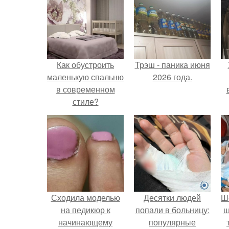
Как обустроить
Трэш - паника июня
маленькую спальню
2026 года.
в современном
стиле?
х
п
Сходила моделью
Десятки людей
Ш
на педикюр к
попали в больницу:
ш
начинающему
популярные