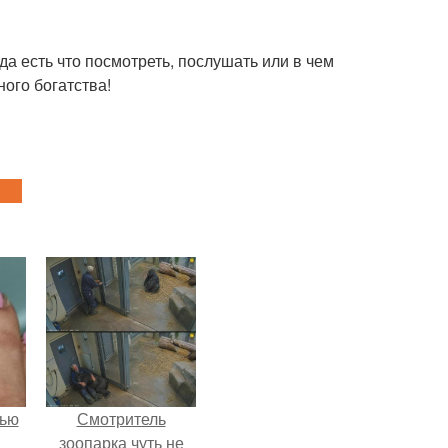
гда есть что посмотреть, послушать или в чем
ного богатства!
лью
Смотритель
зоопарка чуть не