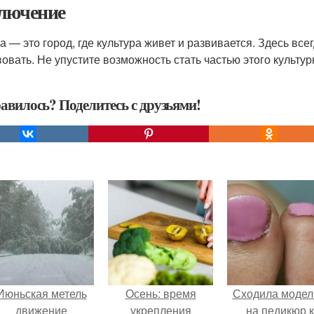
лючение
а — это город, где культура живет и развивается. Здесь все
вовать. Не упустите возможность стать частью этого культур
авилось? Поделитесь с друзьями!
Июньская метель
Осень: время
Сходила моде
движение
укрепления
на педикюр к