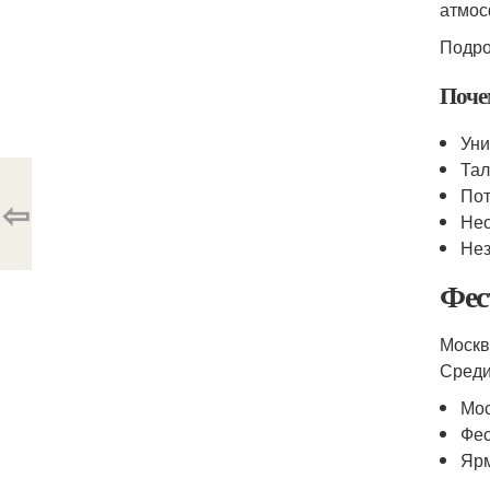
атмос
Подро
Поче
Уни
Тал
По
⇦
Нео
Не
Фес
Москв
Среди
Мос
Фес
Ярм