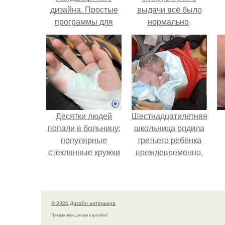
дизайна. Простые
выдачи всё было
программы для
нормально,
планировки и
примерил все
проектирования
хорошо, ничего не
участка
предвещало беды.
Десятки людей
Шестнадцатилетняя
попали в больницу:
школьница родила
популярные
третьего ребёнка
стеклянные кружки
преждевременно,
с двойными
прямо в машине
стенками
скорой помощи.
взрываются при
мытье.
© 2026 Дизайн интерьера
Лучшие идеи декора и дизайна!