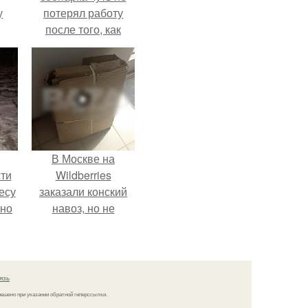
у
потерял работу
после того, как
камеры заметили,
как он ночью
пробирается в
вольер к горилле.
В Москве на
ти
Wildberries
есу
заказали конский
ьно
навоз, но не
забирают его с
,
пункта выдачи.
35
язь
решено при указании обратной гиперссылки.