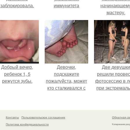
заблокировала.
иммунитета
начинающем
мастеру.
Добрый вечер,
Девочки,
Две девушки
ребенок 1, 5
подскажите
решили провес
режутся зубы.
пожалуйста, может
фотосессию в л
кто сталкивался с
при экстремал
такой ситуацией ….
низких
температурах
достигавших - 
градусов.
Контакты
Пользовательское соглашение
Обратная св
Политика конфидециальности
Копирование раз