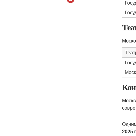
Госу
Госу
Теа
Моско
Теат
Госу
Моск
Кон
Москв
совре
Одним
2025 