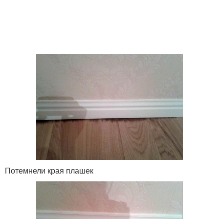
Потемнели края плашек