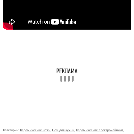
Категории:
Керамические ножи
,
Нож для кухни
,
Керамические электрочайники
,