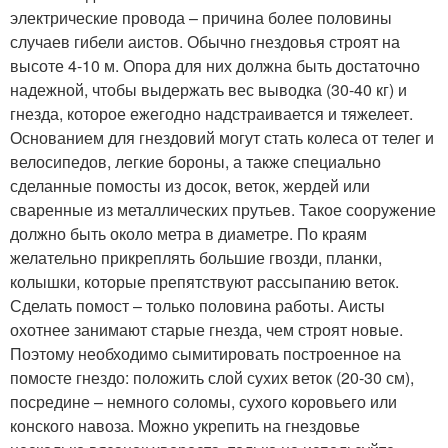
электрические провода – причина более половины
случаев гибели аистов. Обычно гнездовья строят на
высоте 4-10 м. Опора для них должна быть достаточно
надежной, чтобы выдержать вес выводка (30-40 кг) и
гнезда, которое ежегодно надстраивается и тяжелеет.
Основанием для гнездовий могут стать колеса от телег и
велосипедов, легкие бороны, а также специально
сделанные помосты из досок, веток, жердей или
сваренные из металлических прутьев. Такое сооружение
должно быть около метра в диаметре. По краям
желательно прикреплять большие гвозди, планки,
колышки, которые препятствуют рассыпанию веток.
Сделать помост – только половина работы. Аисты
охотнее занимают старые гнезда, чем строят новые.
Поэтому необходимо сымитировать построенное на
помосте гнездо: положить слой сухих веток (20-30 см),
посредине – немного соломы, сухого коровьего или
конского навоза. Можно укрепить на гнездовье