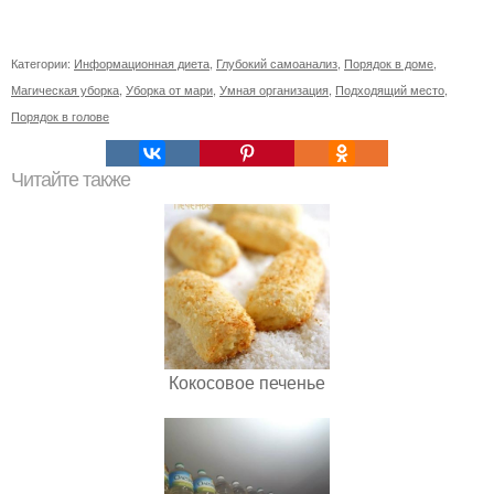
Категории:
Информационная диета
,
Глубокий самоанализ
,
Порядок в доме
,
Магическая уборка
,
Уборка от мари
,
Умная организация
,
Подходящий место
,
Порядок в голове
Читайте также
Кокосовое печенье