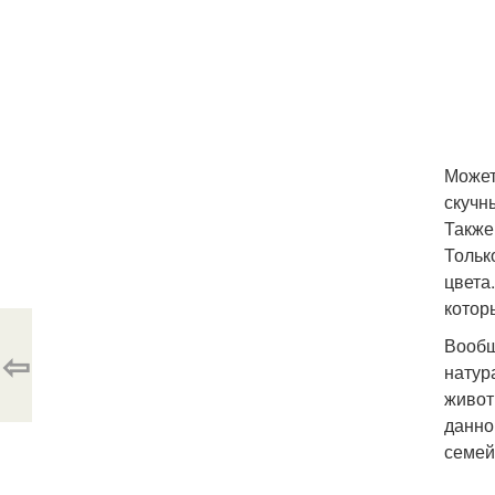
Может
скучн
Также
Тольк
цвета
котор
Вообщ
⇦
натур
живот
данно
семей