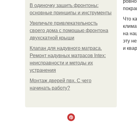
ровно
В одиночку зашить фронтоны:
покра
основные принципы и инструменты
Что к
Увеличьте привлекательность
клима
своего дома с помощью фронтона
на на
двухскатной крыши
эту н
и ква
Клапан для надувного матраса.
Ремонт надувных матрасов Intex:
неисправности и методы их
устранения
Монтаж дверей пвх. С чего
начинать работу?