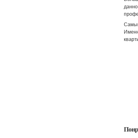
данно
профе
Самым
Именн
кварт
Понр