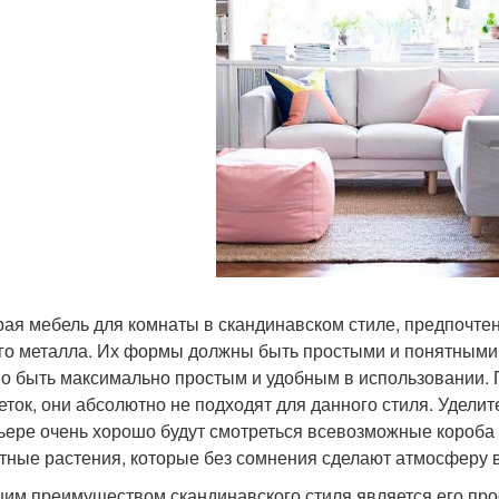
ая мебель для комнаты в скандинавском стиле, предпочтен
го металла. Их формы должны быть простыми и понятными.
о быть максимально простым и удобным в использовании. 
еток, они абсолютно не подходят для данного стиля. Удел
ьере очень хорошо будут смотреться всевозможные короба 
тные растения, которые без сомнения сделают атмосферу в
им преимуществом скандинавского стиля является его прос