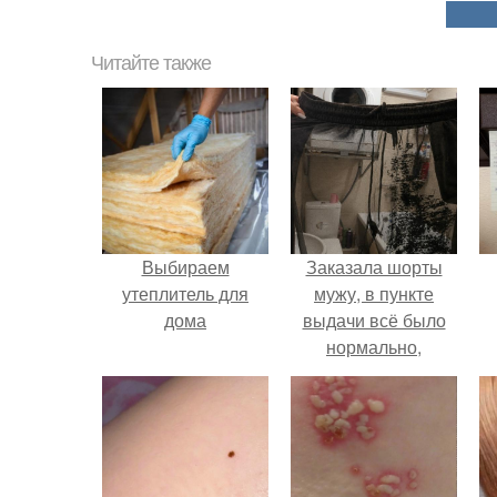
Читайте также
Выбираем
Заказала шорты
утеплитель для
мужу, в пункте
дома
выдачи всё было
нормально,
примерил все
хорошо, ничего не
предвещало беды.