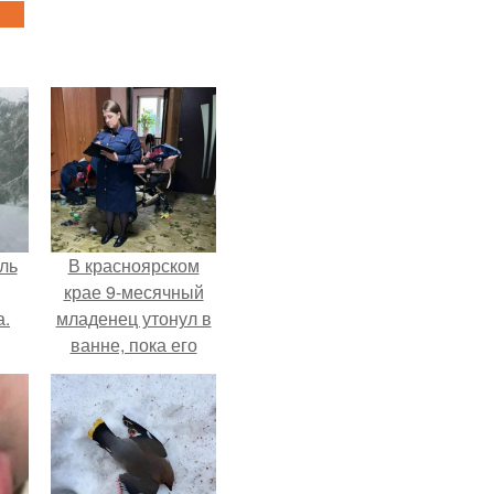
ль
В красноярском
крае 9-месячный
а.
младенец утонул в
ванне, пока его
мама слушала
музыку и танцевала
на кухне.