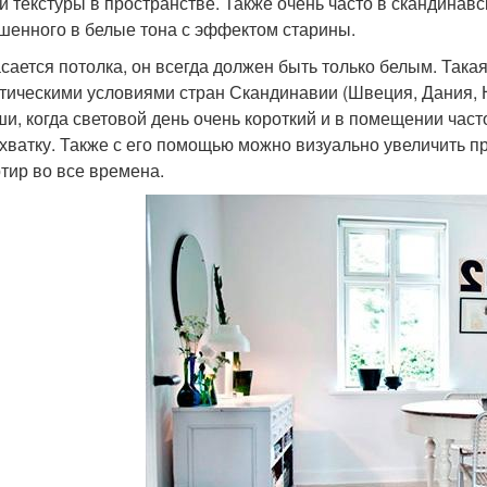
й текстуры в пространстве. Также очень часто в скандинав
шенного в белые тона с эффектом старины.
асается потолка, он всегда должен быть только белым. Так
тическими условиями стран Скандинавии (Швеция, Дания, 
ши, когда световой день очень короткий и в помещении част
ехватку. Также с его помощью можно визуально увеличить п
ртир во все времена.