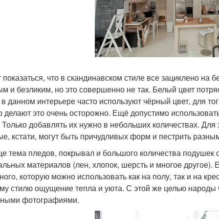
 показаться, что в скандинавском стиле все зациклено на бе
ым и безликим, но это совершенно не так. Белый цвет потр
 в данном интерьере часто используют чёрный цвет, для тог
о делают это очень осторожно. Ещё допустимо использоват
. Только добавлять их нужно в небольших количествах. Для
ые, кстати, могут быть причудливых форм и пестрить разны
е тема пледов, покрывал и большого количества подушек о
альных материалов (лен, хлопок, шерсть и многое другое). 
ного, которую можно использовать как на полу, так и на кр
му стилю ощущение тепла и уюта. С этой же целью народ
ными фотографиями.