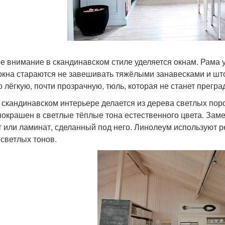
е внимание в скандинавском стиле уделяется окнам. Рама у
окна стараются не завешивать тяжёлыми занавесками и што
о лёгкую, почти прозрачную, тюль, которая не станет прегра
 скандинавском интерьере делается из дерева светлых пород
покрашен в светлые тёплые тона естественного цвета. Зам
т или ламинат, сделанный под него. Линолеум используют р
 светлых тонов.