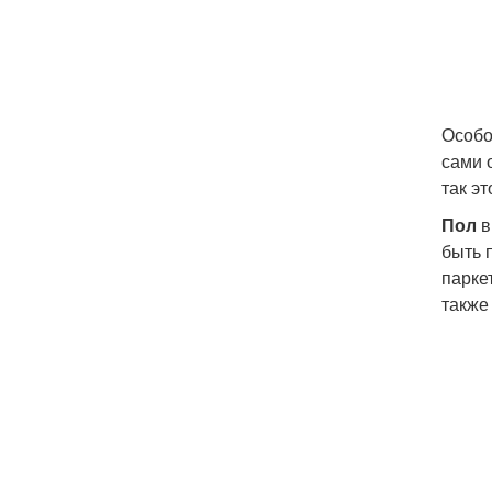
Особо
сами 
так эт
Пол
в
быть 
парке
также