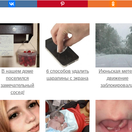
В нашем доме
6 способов удалить
Июньская мете
поселился
царапины с экрана
движение
замечательный
заблокировал
сосед!