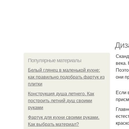
Диз
Сканд
Популярные материалы
века.
Поэто
Белый глянец в маленькой кухне:
они п
как правильно подобрать фартук из
плитки
Если 
Конструкция душа летнего. Как
присм
построить летний душ своими
руками
Главн
естес
Фартук для кухни своими руками.
краск
Как выбрать материал?