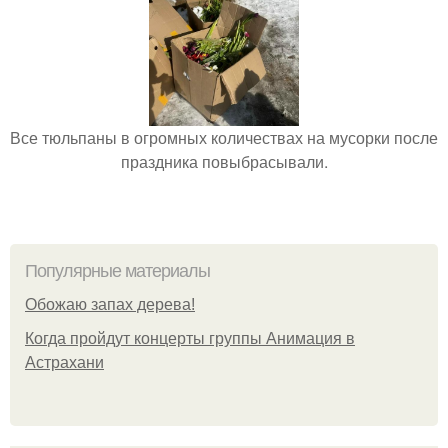
Все тюльпаны в огромных количествах на мусорки после
праздника повыбрасывали.
Популярные материалы
Обожaю зaпах деpева!
Когда пройдут концерты группы Анимация в
Астрахани