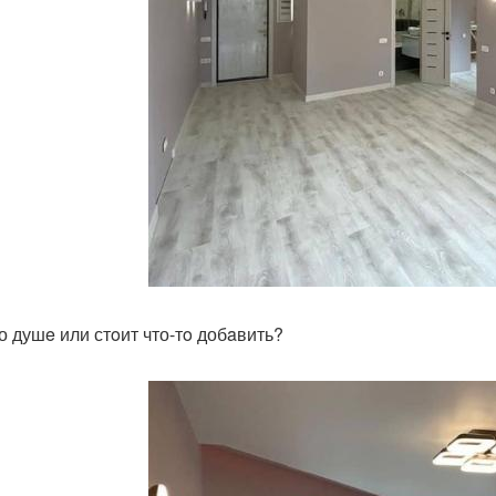
о душe или стoит что-тo добaвить?