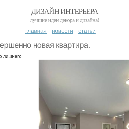
ДИЗАЙН ИНТЕРЬЕРА
лучшие идеи декора и дизайна!
главная
новости
статьи
epшeннo новaя кваpтиpа.
o лишнегo