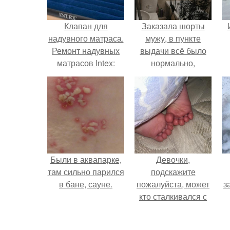
Клапан для
Заказала шорты
надувного матраса.
мужу, в пункте
Ремонт надувных
выдачи всё было
матрасов Intex:
нормально,
неисправности и
примерил все
методы их
хорошо, ничего не
устранения
предвещало беды.
Были в аквапарке,
Девочки,
там сильно парился
подскажите
в бане, сауне.
пожалуйста, может
з
кто сталкивался с
такой ситуацией ….