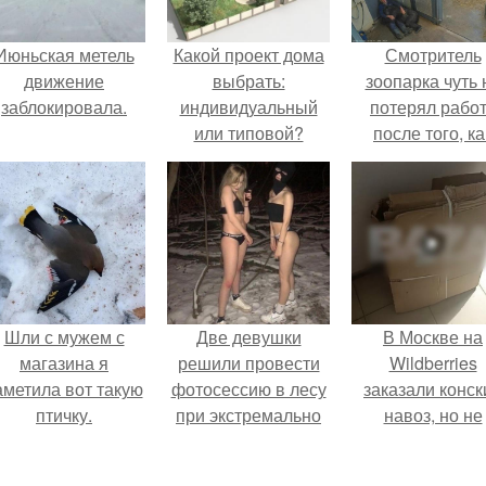
Июньская метель
Какой проект дома
Смотритель
движение
выбрать:
зоопарка чуть 
заблокировала.
индивидуальный
потерял рабо
или типовой?
после того, ка
камеры замети
как он ночью
пробирается 
вольер к горил
Шли с мужем с
Две девушки
В Москве на
магазина я
решили провести
Wildberries
аметила вот такую
фотосессию в лесу
заказали конск
птичку.
при экстремально
навоз, но не
низких
забирают его 
температурах,
пункта выдачи