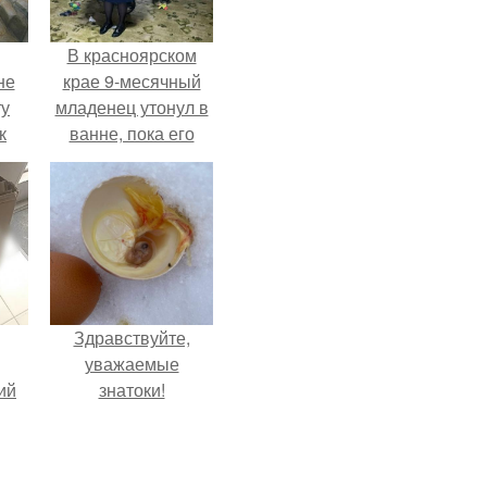
В красноярском
не
крае 9-месячный
ту
младенец утонул в
к
ванне, пока его
ли,
мама слушала
музыку и танцевала
в
на кухне.
ле.
Здравствуйте,
уважаемые
ий
знатоки!
с
.