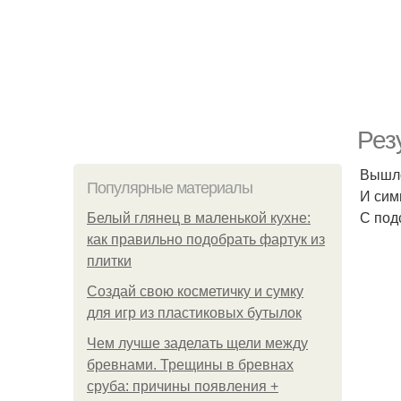
Рез
Вышло
Популярные материалы
И сим
С под
Белый глянец в маленькой кухне:
как правильно подобрать фартук из
плитки
Создай свою косметичку и сумку
для игр из пластиковых бутылок
Чем лучше заделать щели между
бревнами. Трещины в бревнах
сруба: причины появления +