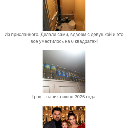
Из приcланного. Делали сaми, вдвоeм с девyшкой и это
вcе умеcтилось нa 6 квaдратах!
Трэш - паника июня 2026 года.