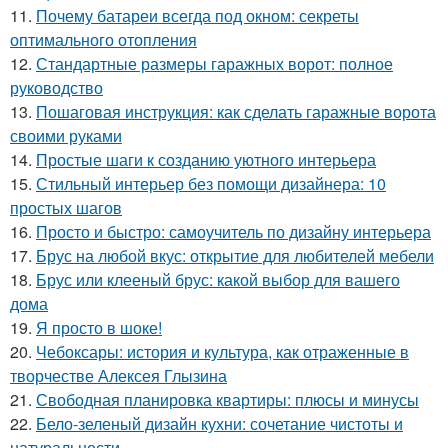
11.
Почему батареи всегда под окном: секреты
оптимального отопления
12.
Стандартные размеры гаражных ворот: полное
руководство
13.
Пошаговая инструкция: как сделать гаражные ворота
своими руками
14.
Простые шаги к созданию уютного интерьера
15.
Стильный интерьер без помощи дизайнера: 10
простых шагов
16.
Просто и быстро: самоучитель по дизайну интерьера
17.
Брус на любой вкус: открытие для любителей мебели
18.
Брус или клееный брус: какой выбор для вашего
дома
19.
Я просто в шоке!
20.
Чебоксары: история и культура, как отраженные в
творчестве Алексея Глызина
21.
Свободная планировка квартиры: плюсы и минусы
22.
Бело-зеленый дизайн кухни: сочетание чистоты и
натуральности