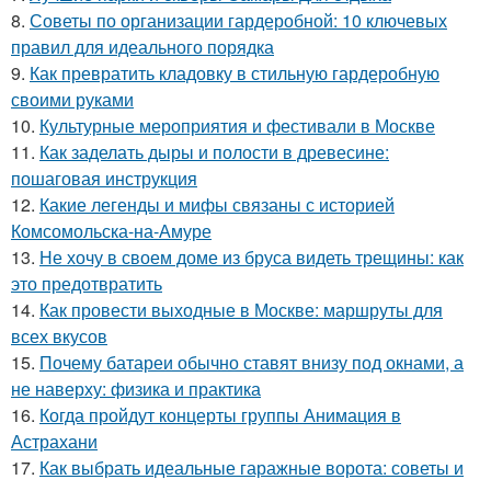
8.
Советы по организации гардеробной: 10 ключевых
правил для идеального порядка
9.
Как превратить кладовку в стильную гардеробную
своими руками
10.
Культурные мероприятия и фестивали в Москве
11.
Как заделать дыры и полости в древесине:
пошаговая инструкция
12.
Какие легенды и мифы связаны с историей
Комсомольска-на-Амуре
13.
Не хочу в своем доме из бруса видеть трещины: как
это предотвратить
14.
Как провести выходные в Москве: маршруты для
всех вкусов
15.
Почему батареи обычно ставят внизу под окнами, а
не наверху: физика и практика
16.
Когда пройдут концерты группы Анимация в
Астрахани
17.
Как выбрать идеальные гаражные ворота: советы и