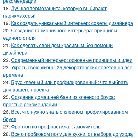
рекомендации
18.
Лучшая термозащита, которую выбирают
парикмахеры!
19.
Как создать уникальный интерьер: советы дизайнера
20.
Создание гармоничного интерьера: принципы
единого стиля
21.
Как сделать свой дом красивым без помощи
дизайнера
22.
Современный интерьер: основные принципы и идеи
23.
Укрась свою жизнь: 25 декораторских советов на все
времена
24.
Брус клееный или профилированный: что выбрать
для вашего проекта
25.
Создание домашней бани из клееного бруса:
простые рекомендации
26.
Все, что нужно знать о клееном профилированном
брусе
27.
Фронтон из профнастила: самоучитель
28.
Все о пробковом полу для кухни: от выбора до ухода