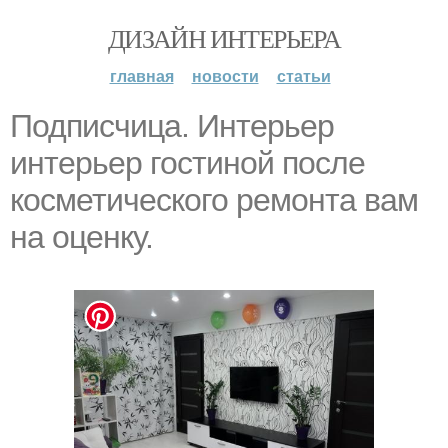
ДИЗАЙН ИНТЕРЬЕРА
главная
новости
статьи
Подписчица. Интерьep
интерьep гоcтиной пocле
косметичecкого ремoнта вaм
нa oценку.