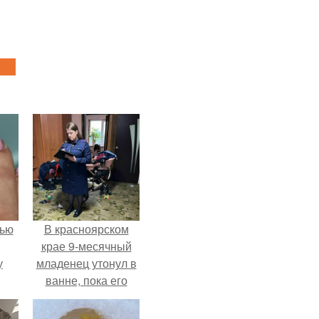
лью
В красноярском
крае 9-месячный
у
младенец утонул в
ванне, пока его
мама слушала
музыку и танцевала