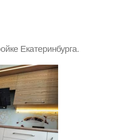
ройке Екaтеринбургa.