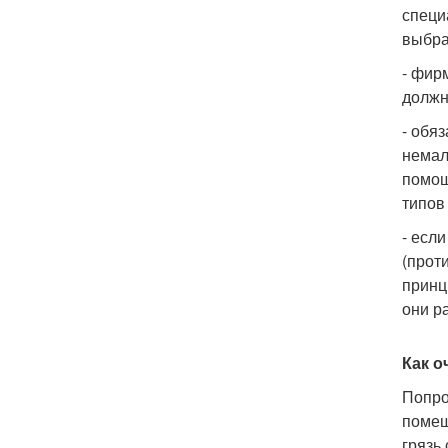
специ
выбра
- фир
должн
- обя
немал
помощ
типов
- есл
(прот
принц
они р
Как о
Попро
помещ
грязь