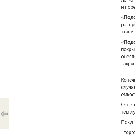
и пор
«Под
распр
ткани
«Подо
покры
обесп
закру
Конеч
случа
емкос
Отвер
⇦
тем л
Покуп
- тор