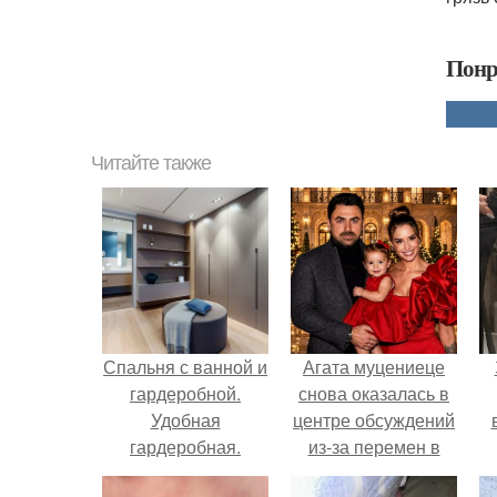
Понр
Читайте также
Спальня с ванной и
Агата муцениеце
гардеробной.
снова оказалась в
Удобная
центре обсуждений
гардеробная.
из-за перемен в
Варианты
личной жизни.