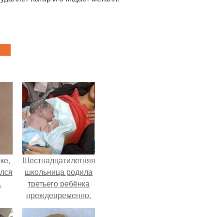
ке,
Шестнадцатилетняя
ился
школьница родила
.
третьего ребёнка
преждевременно,
прямо в машине