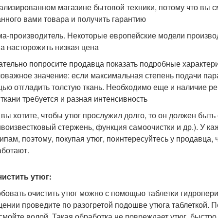
ализированном магазине бытовой техники, потому что вы с
нного вами товара и получить гарантию
ма-производитель. Некоторые европейские модели производ
а насторожить низкая цена
зательно попросите продавца показать подробные характер
оважное значение: если максимальная степень подачи пара д
ью отгладить толстую ткань. Необходимо еще и наличие рег
 ткани требуется и разная интенсивность
и вы хотите, чтобы утюг прослужил долго, то он должен б
ивоизвестковый стержень, функция самоочистки и др.). У 
ипам, поэтому, покупая утюг, поинтересуйтесь у продавца,
аботают.
чистить утюг:
бовать очистить утюг можно с помощью таблетки гидропери
ении проведите по разогретой подошве утюга таблеткой. 
 смойте водой. Такая обработка не повреждает утюг, быстро