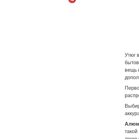
Утюг 
бытов
вещь 
допол
Перво
распр
Выбир
аккур
Алюм
такой
легко