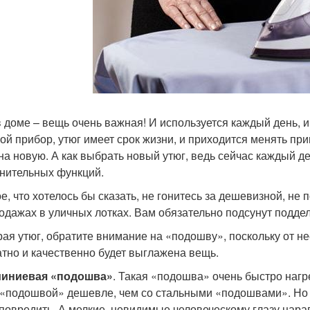
в доме – вещь очень важная! И используется каждый день, и 
ой прибор, утюг имеет срок жизни, и приходится менять пр
на новую. А как выбрать новый утюг, ведь сейчас каждый 
нительных функций.
е, что хотелось бы сказать, не гонитесь за дешевизной, не 
одажах в уличных лотках. Вам обязательно подсунут поддел
ая утюг, обратите внимание на «подошву», поскольку от нее
атно и качественно будет выглажена вещь.
иниевая «подошва»
. Такая «подошва» очень быстро нагре
 «подошвой» дешевле, чем со стальными «подошвами». Но 
 повредить. А мелкие, невидимые человеческому глазу цара