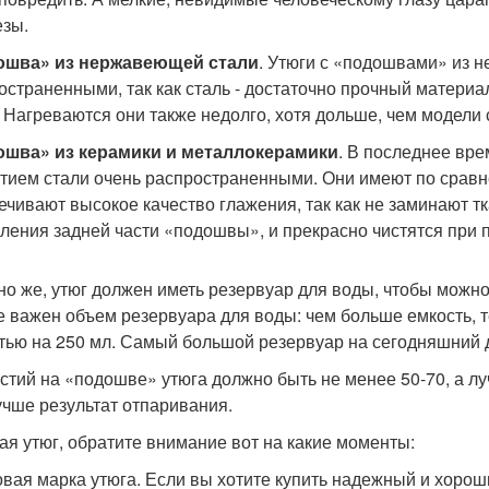
езы.
ошва» из нержавеющей стали
. Утюги с «подошвами» из 
остраненными, так как сталь - достаточно прочный материал
. Нагреваются они также недолго, хотя дольше, чем модел
шва» из керамики и металлокерамики
. В последнее вр
тием стали очень распространенными. Они имеют по сравне
ечивают высокое качество глажения, так как не заминают т
гления задней части «подошвы», и прекрасно чистятся при 
но же, утюг должен иметь резервуар для воды, чтобы можно
е важен объем резервуара для воды: чем больше емкость, 
тью на 250 мл. Самый большой резервуар на сегодняшний д
стий на «подошве» утюга должно быть не менее 50-70, а лу
учше результат отпаривания.
ая утюг, обратите внимание вот на какие моменты:
говая марка утюга. Если вы хотите купить надежный и хорош