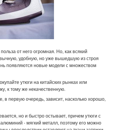
польза от него огромная. Но, как всякий
ивычную, удобную, но уже вышедшую из строя
день появляются новые модели с множеством
покупайте утюги на китайских рынках или
ку, к тому же некачественную.
, в первую очередь, зависит, насколько хорошо,
вается, но и быстро остывает, причем утюги с
алюминий - мягкий металл, поэтому его можно
пины впоследствии оставляют на ткани затяжки