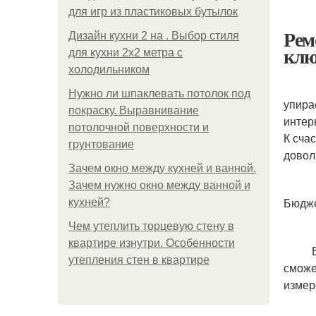
для игр из пластиковых бутылок
Рем
Дизайн кухни 2 на . Выбор стиля
клю
для кухни 2х2 метра с
холодильником
Нужно ли шпаклевать потолок под
упира
покраску. Выравнивание
интер
потолочной поверхности и
К сча
грунтование
довол
Зачем окно между кухней и ванной.
Зачем нужно окно между ванной и
Бюдже
кухней?
Чем утеплить торцевую стену в
квартире изнутри. Особенности
В пер
утепления стен в квартире
сможе
измер
Далее