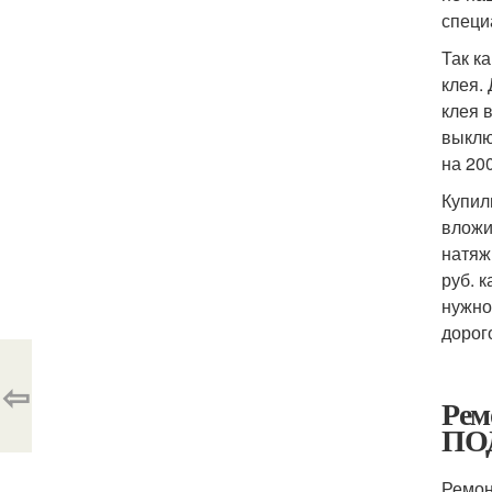
специ
Так к
клея.
клея 
выклю
на 200
Купил
вложи
натяж
руб. 
нужно
дорог
⇦
Рем
ПО
Ремон