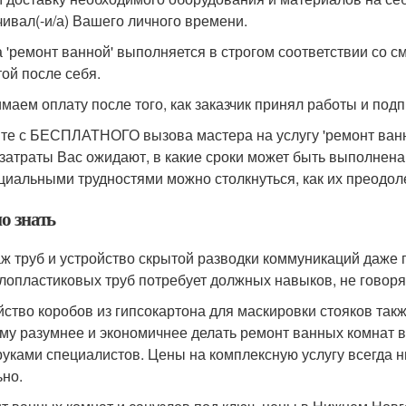
чивал(-и/а) Вашего личного времени.
а 'ремонт ванной' выполняется в строгом соответствии со с
той после себя.
маем оплату после того, как заказчик принял работы и по
те с БЕСПЛАТНОГО вызова мастера на услугу 'ремонт ванно
 затраты Вас ожидают, в какие сроки может быть выполнена(-
циальными трудностями можно столкнуться, как их преодол
о знать
ж труб и устройство скрытой разводки коммуникаций даже
лопластиковых труб потребует должных навыков, не говор
йство коробов из гипсокартона для маскировки стояков так
му разумнее и экономичнее делать ремонт ванных комнат 
руками специалистов. Цены на комплексную услугу всегда 
ьно.