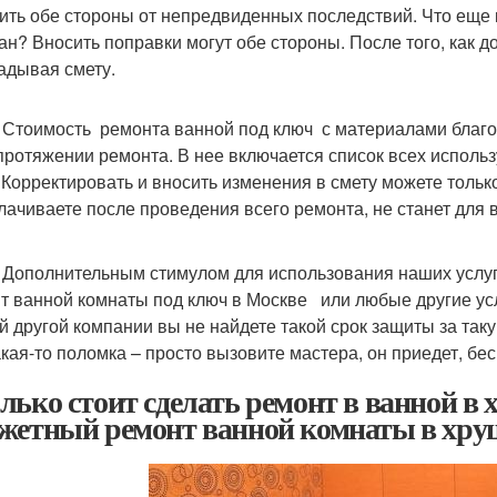
ить обе стороны от непредвиденных последствий. Что еще 
ан? Вносить поправки могут обе стороны. После того, как д
адывая смету.
имость
ремонта ванной под ключ
с материалами
благо
протяжении ремонта. В нее включается список всех испол
. Корректировать и вносить изменения в смету можете толь
лачиваете после проведения всего ремонта, не станет для 
нительным стимулом для использования наших услуг та
т ванной комнаты под ключ в Москве
или любые другие усл
ой другой компании вы не найдете такой срок защиты за так
акая-то поломка – просто вызовите мастера, он приедет, бе
лько стоит сделать ремонт в ванной в 
жетный ремонт ванной комнаты в хру