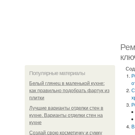
Рем
клю
Сод
Популярные материалы
Р
о
Белый глянец в маленькой кухне:
С
как правильно подобрать фартук из
х
плитки
Р
Лучшие варианты отделки стен в
кухне. Варианты отделки стен на
кухне
В
Создай свою косметичку и сумку