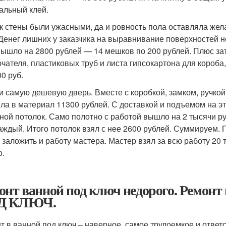
альный клей.
ак стены были ужасными, да и ровность пола оставляла же
 Денег лишних у заказчика на выравнивание поверхностей н
вышло на 2800 рублей — 14 мешков по 200 рублей. Плюс зат
чателя, пластиковых труб и листа гипсокартона для короба,
0 руб.
и самую дешевую дверь. Вместе с коробкой, замком, ручкой
ла в материал 11300 рублей. С доставкой и подъемом на э
ной потолок. Само полотно с работой вышло на 2 тысячи р
каждый. Итого потолок взял с нее 2600 рублей. Суммируем. 
 заложить и работу мастера. Мастер взял за всю работу 20 т
о.
онт ванной под ключ недорого. Ремонт
Д КЛЮЧ.
т в ванной под ключ – наверное, самое трудоемкое и ответ