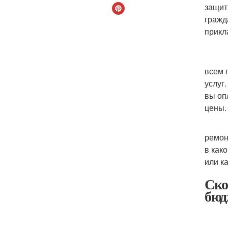
защит
гражд
прикл
Сто
всем 
услуг
вы оп
цены.
Допол
ремон
в как
или к
Ско
бюд