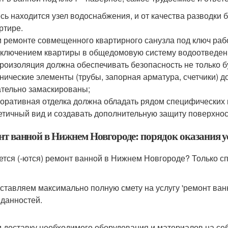
сь находится узел водоснабжения, и от качества разводки 
ртире.
 ремонте совмещенного квартирного санузла под ключ раб
ключением квартиры в общедомовую систему водоотведен
роизоляция должна обеспечивать безопасность не только б
нические элементы (трубы, запорная арматура, счетчики) 
тельно замаскированы;
оративная отделка должна обладать рядом специфических 
етичный вид и создавать дополнительную защиту поверхнос
нт ванной в Нижнем Новгороде: порядок оказания у
ется (-ются) ремонт ванной в Нижнем Новгороде? Только сп
ставляем максимально полную смету на услугу 'ремонт ван
данностей.
 доставку необходимого оборудования и материалов на себ