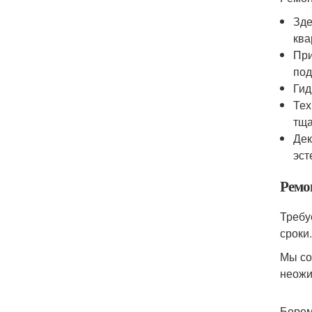
Зде
ква
При
под
Гид
Тех
тща
Дек
эст
Ремо
Требу
сроки.
Мы со
неожи
Берем