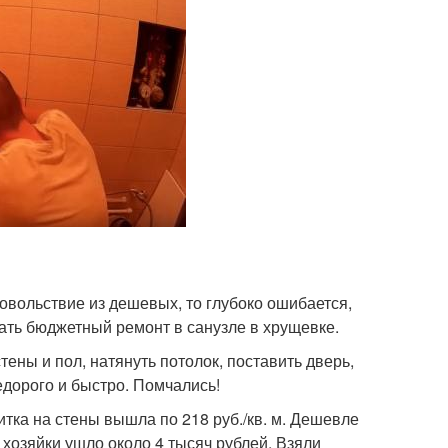
довольствие из дешевых, то глубоко ошибается,
лать бюджетный ремонт в санузле в хрущевке.
тены и пол, натянуть потолок, поставить дверь,
едорого и быстро. Помчались!
итка на стены вышла по 218 руб./кв. м. Дешевле
у хозяйки ушло около 4 тысяч рублей. Взяли