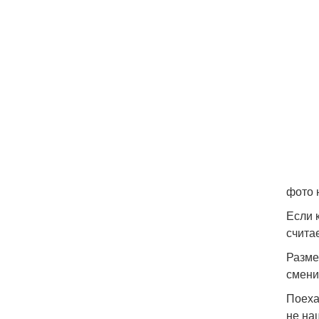
фото 
Если 
счита
Разме
смени
Поеха
не на