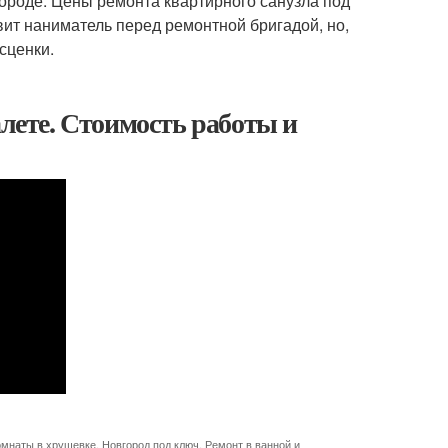
ороде. Цены ремонта квартирного санузла под
авит наниматель перед ремонтной бригадой, но,
сценки.
алете. Стоимость работы и
омнаты в хрущевке
,
Новгород под ключ
,
Ремонт в ванной и