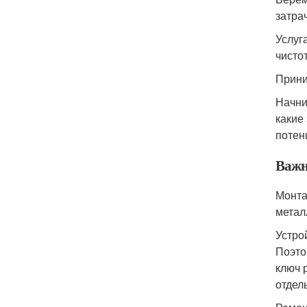
затра
Услуг
чисто
Прини
Начни
какие
потен
Важн
Монта
метал
Устро
Поэто
ключ 
отдел