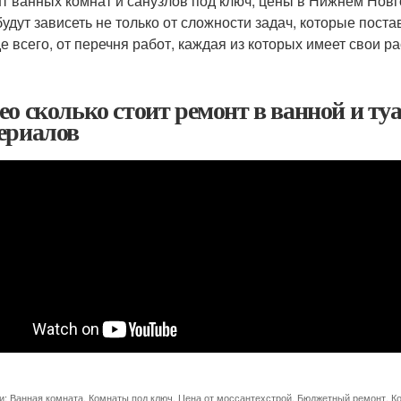
т ванных комнат и санузлов под ключ, цены в Нижнем Новг
будут зависеть не только от сложности задач, которые пост
е всего, от перечня работ, каждая из которых имеет свои ра
ео сколько стоит ремонт в ванной и ту
ериалов
и:
Ванная комната
,
Комнаты под ключ
,
Цена от моссантехстрой
,
Бюджетный ремонт
,
К