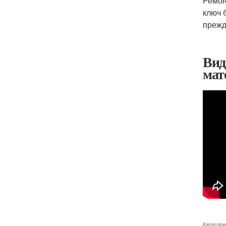
Ремон
ключ 
прежд
Вид
мат
Категори