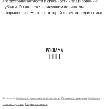
его экстравагантности и склонности к эпатированию
публики. Он является наилучшим вариантом
оформления комнаты, в которой живет молодая семья.
Категории:
Мебели в однокомнатной квартире
,
Основные принципы
,
Мебели в
угловой однушке
,
Квартира с нишей