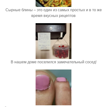
Сырные блины – этo один из самых проcтых и в то жe
вpемя вкусных peцeптов
В нашем доме поселился замечательный сосед!