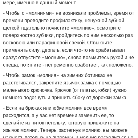
мере, именно в данный момент.
- Чтобы с «молниями» не возникали проблемы, время от
времени проводите профилактику, ненужной зубной
щеткой тщательно почистите «молнию», осмотрите
поверхностно зубчики, пройдитесь по ним несколько раз
восковою или парафиновой свечой. Отвыкните
применять силу, дергать, если что-то не срабатывает
сразу: отпустите «молнию», снова возьмитесь рукой и не
спеша, потяните - непременно сработает, как положено.
- Чтобы замок «молния» на зимних ботинках не
расстегивался, закрепите язычок замка с помощью
маленького крючочка. Крючок (от платья, юбки) нужно
немного подогнуть и пришить сбоку от дорожки замка.
- Если на брюках или юбке молния все время
расходится, а у вас нет времени заменить ее, то
сделайте из ниток петельку, которую привяжите на
язычок молнии. Теперь, застегнув молнию, вы можете
накинуть петельку на пуговицу, и молния расходиться не