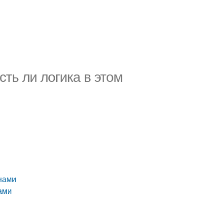
ть ли логика в этом
нами
ами