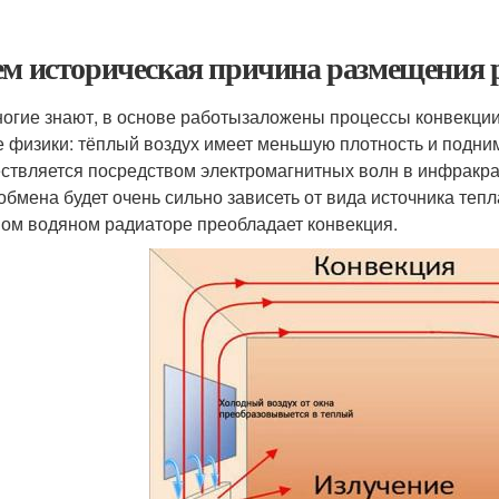
ем историческая причина размещения 
ногие знают, в основе работызаложены процессы конвекции
е физики: тёплый воздух имеет меньшую плотность и подни
ствляется посредством электромагнитных волн в инфракра
обмена будет очень сильно зависеть от вида источника тепл
ом водяном радиаторе преобладает конвекция.