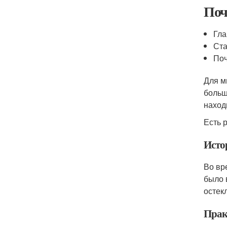
Поч
Гла
Ста
Поч
Для м
больш
наход
Есть 
Исто
Во вр
было 
остек
Прак