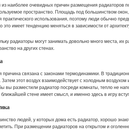
 из наиболее очевидных причин размещения радиаторов под
ользуемое пространство. Площадь под большинством окон, 
я практического использования, поэтому люди обычно пре
о это имеет тенденцию меняться в зависимости от архитек
льку радиаторы могут занимать довольно много места, их 
ранство на других стенах.
а
я причина связана с законами термодинамики. В традицион
. Затем этот воздух взаимодействует с холодным воздухом и
бы вы разместили радиатор посреди комнаты, тепло не нап
а ближайшей стене имеет смысл, и именно здесь в игру вступ
тика
инство людей, у которых дома есть радиатор, хорошо знают 
метить. При размещении радиаторов на открытом и оголенн