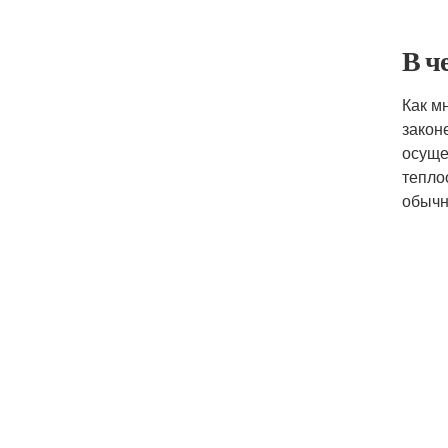
В ч
Как м
закон
осуще
тепло
обычн