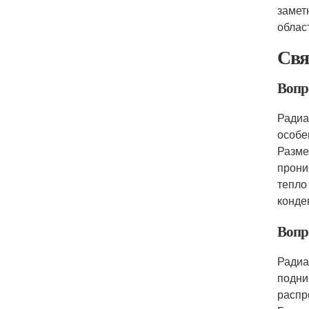
замет
облас
Свя
Вопр
Радиа
особе
Разме
прони
тепло
конде
Вопр
Радиа
подни
распр