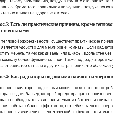
даря такому размещению, воздух в комнате становится теп
ванию. Кроме того, правильная циркуляция воздуха помогае
ительно влияет на здоровье жителей.
ос 3: Есть ли практические причины, кроме теплов
ят под окнами
 тепловой эффективности, существуют практические прич
х является удобство для меблировки комнаты. Если радиато
стить мебель, такую как диваны или шкафы, вдоль стен без
т комнату более функциональной. Также под радиатором ча
ают радиатор от пыли и других загрязнений, что облегчает 
ос 4: Как радиаторы под окнами влияют на энергоп
щение радиаторов под окнами может снизить энергопотреб
тора, создает барьер, который предотвращает проникновени
шает необходимость в дополнительном обогреве и снижает 
ения работает более эффективно, потребляя меньше энерги
опление и увеличению энергетической эффективности здани