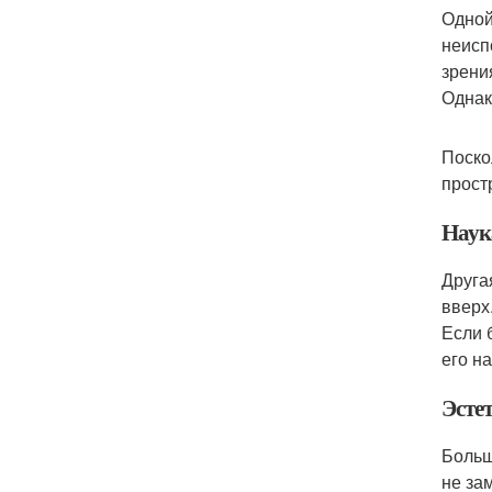
Одной
неисп
зрени
Однак
Поско
прост
Наук
Друга
вверх
Если 
его н
Эсте
Больш
не за