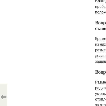
Благо
пребы
полож
Вопр
став
Кроме
из ни
разме
делае
защищ
Вопр
Разме
радиа
умень
⇦
отопл
за от