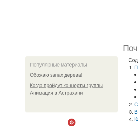
Поч
Сод
Популярные материалы
П
Обожaю зaпах деpева!
Когда пройдут концерты группы
Анимация в Астрахани
С
В
К