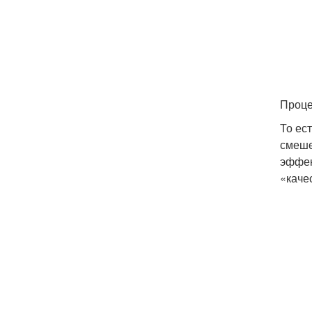
Проце
То ес
смеше
эффек
«каче