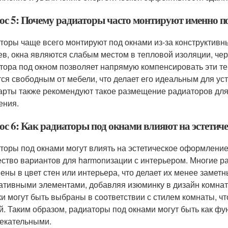
ос 5: Почему радиаторы часто монтируют именно под
торы чаще всего монтируют под окнами из-за конструктивн
ев, окна являются слабым местом в тепловой изоляции, чер
тора под окном позволяет напрямую компенсировать эти теп
тся свободным от мебели, что делает его идеальным для у
арты также рекомендуют такое размещение радиаторов дл
ения.
ос 6: Как радиаторы под окнами влияют на эстети
торы под окнами могут влиять на эстетическое оформлени
ство вариантов для harmonизации с интерьером. Многие р
ены в цвет стен или интерьера, что делает их менее заме
ативными элементами, добавляя изюминку в дизайн комнаты
и могут быть выбраны в соответствии с стилем комнаты, ч
й. Таким образом, радиаторы под окнами могут быть как фу
екательными.