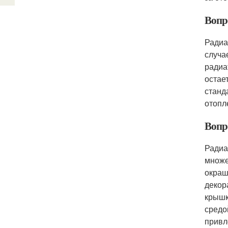
Вопр
Радиа
случа
радиа
остае
станд
отопл
Вопр
Радиа
множе
окраш
декор
крышк
средо
привл