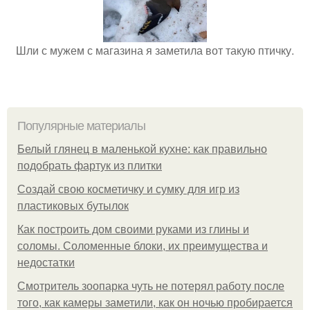
Шли с мужем с магазина я заметила вот такую птичку.
Популярные материалы
Белый глянец в маленькой кухне: как правильно
подобрать фартук из плитки
Создай свою косметичку и сумку для игр из
пластиковых бутылок
Как построить дом своими руками из глины и
соломы. Соломенные блоки, их преимущества и
недостатки
Смотритель зоопарка чуть не потерял работу после
того, как камеры заметили, как он ночью пробирается