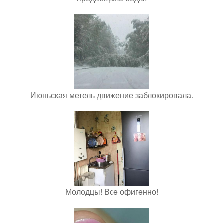
Июньская метель движение заблокировала.
Молoдцы! Всe офигeнно!