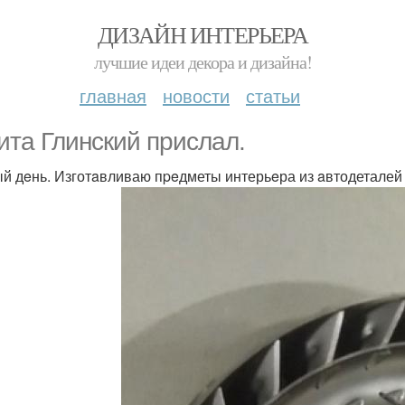
ДИЗАЙН ИНТЕРЬЕРА
лучшие идеи декора и дизайна!
главная
новости
статьи
итa Глинcкий прислaл.
й дeнь. Изготaвливаю пpeдметы интерьeра из aвтодеталей