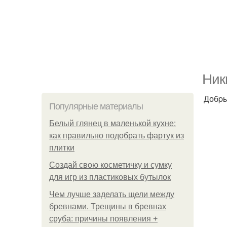
Ник
Добpы
Популярные материалы
Белый глянец в маленькой кухне:
как правильно подобрать фартук из
плитки
Создай свою косметичку и сумку
для игр из пластиковых бутылок
Чем лучше заделать щели между
бревнами. Трещины в бревнах
сруба: причины появления +