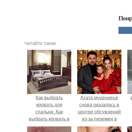
Понр
Читайте также
Как выбрать
Агата муцениеце
кровать для
снова оказалась в
спальни. Как
центре обсуждений
выбрать кровать в
из-за перемен в
спальню -
личной жизни.