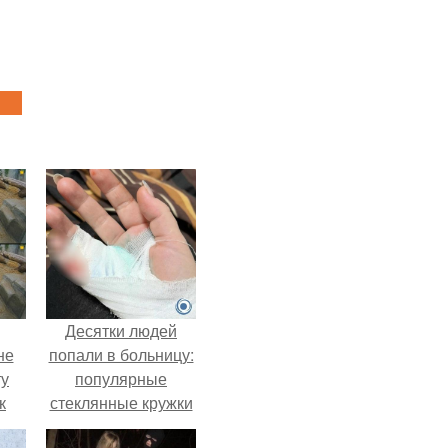
Десятки людей
не
попали в больницу:
ту
популярные
к
стеклянные кружки
ли,
с двойными