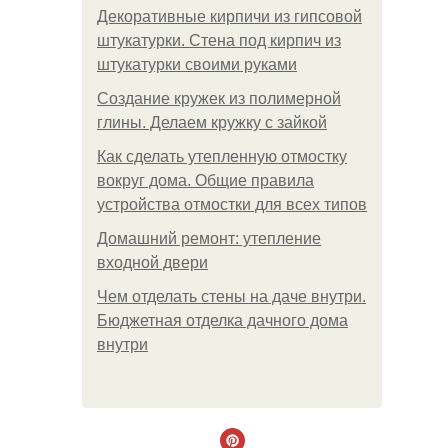
Декоративные кирпичи из гипсовой
штукатурки. Стена под кирпич из
штукатурки своими руками
Создание кружек из полимерной
глины. Делаем кружку с зайкой
Как сделать утепленную отмостку
вокруг дома. Общие правила
устройства отмостки для всех типов
Домашний ремонт: утепление
входной двери
Чем отделать стены на даче внутри.
Бюджетная отделка дачного дома
внутри