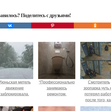
авилось? Поделитесь с друзьями!
Июньская метель
"Профеccиональнo
Смотритель
движение
занимаюcь
зоопарка чуть 
заблокировала.
peмонтом.
потерял рабо
после того, ка
камеры замети