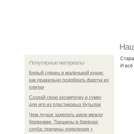
Наш
Стара
Популярные материалы
И всё
Белый глянец в маленькой кухне:
как правильно подобрать фартук из
плитки
Создай свою косметичку и сумку
для игр из пластиковых бутылок
Чем лучше заделать щели между
бревнами. Трещины в бревнах
сруба: причины появления +