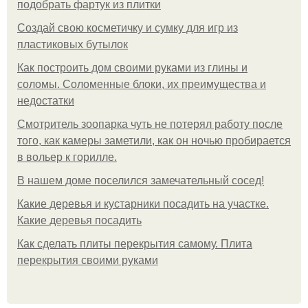
подобрать фартук из плитки
Создай свою косметичку и сумку для игр из
пластиковых бутылок
Как построить дом своими руками из глины и
соломы. Соломенные блоки, их преимущества и
недостатки
Смотритель зоопарка чуть не потерял работу после
того, как камеры заметили, как он ночью пробирается
в вольер к горилле.
В нашем доме поселился замечательный сосед!
Какие деревья и кустарники посадить на участке.
Какие деревья посадить
Как сделать плиты перекрытия самому. Плита
перекрытия своими руками