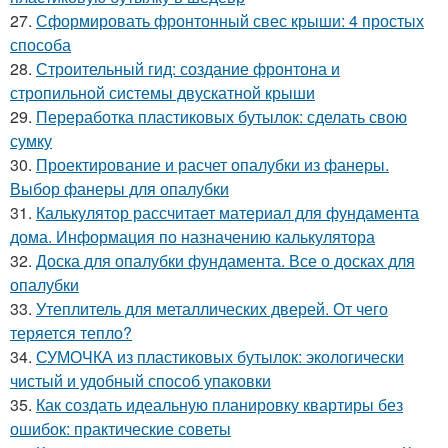
27.
Сформировать фронтонный свес крыши: 4 простых
способа
28.
Строительный гид: создание фронтона и
стропильной системы двускатной крыши
29.
Переработка пластиковых бутылок: сделать свою
сумку
30.
Проектирование и расчет опалубки из фанеры.
Выбор фанеры для опалубки
31.
Калькулятор рассчитает материал для фундамента
дома. Информация по назначению калькулятора
32.
Доска для опалубки фундамента. Все о досках для
опалубки
33.
Утеплитель для металлических дверей. От чего
теряется тепло?
34.
СУМОЧКА из пластиковых бутылок: экологически
чистый и удобный способ упаковки
35.
Как создать идеальную планировку квартиры без
ошибок: практические советы