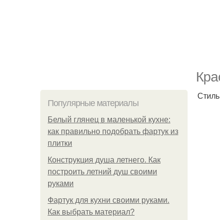
Кра
Стиль
Популярные материалы
Белый глянец в маленькой кухне:
как правильно подобрать фартук из
плитки
Конструкция душа летнего. Как
построить летний душ своими
руками
Фартук для кухни своими руками.
Как выбрать материал?