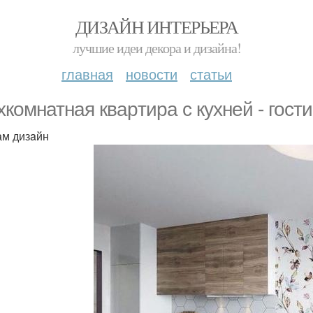
ДИЗАЙН ИНТЕРЬЕРА
лучшие идеи декора и дизайна!
главная
новости
статьи
xкомнатная кваpтира c куxней - гости
ам дизaйн