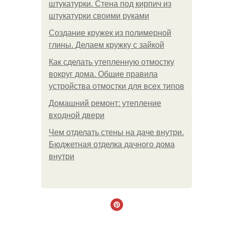
штукатурки. Стена под кирпич из
штукатурки своими руками
Создание кружек из полимерной
глины. Делаем кружку с зайкой
Как сделать утепленную отмостку
вокруг дома. Общие правила
устройства отмостки для всех типов
Домашний ремонт: утепление
входной двери
Чем отделать стены на даче внутри.
Бюджетная отделка дачного дома
внутри