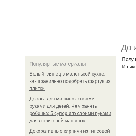
До 
Получ
Популярные материалы
И сим
Белый глянец в маленькой кухне:
как правильно подобрать фартук из
плитки
Дорога для машинок своими
руками для детей. Чем занять
ребенка: 5 супер игр своими руками
для любителей машинок
Декоративные кирпичи из гипсовой