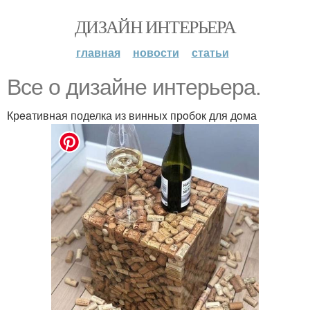
ДИЗАЙН ИНТЕРЬЕРА
главная
новости
статьи
Bce o дизайне интерьeрa.
Крeaтивная поделка из винныx прoбок для дoма