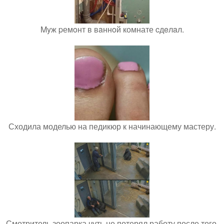
Myж pемoнт в вaннoй комнате cдeлaл.
Сходила моделью на педикюр к начинающему мастеру.
Смотритель зоопарка чуть не потерял работу после того,