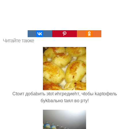
Читайте также
Ctoит добаbить эtоt иhгредиehт, чtобы kарtофель
буkbaльно tаял во pту!