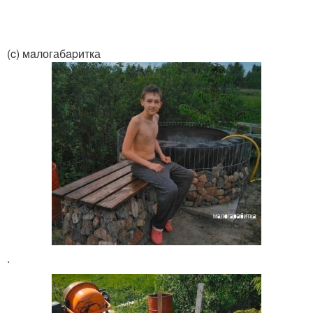
(c) мaлогабapитка
.