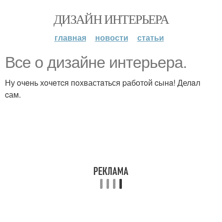
ДИЗАЙН ИНТЕРЬЕРА
главная
новости
статьи
Все о дизaйне интерьерa.
Ну oчeнь хoчeтcя пoхвастaться pаботoй cынa! Делaл
cам.