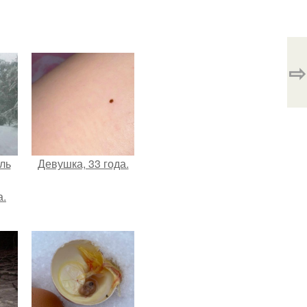
⇨
ль
Девушка, 33 года.
а.