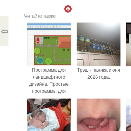
Читайте также
⇦
Программа для
Трэш - паника июня
ландшафтного
2026 года.
дизайна. Простые
программы для
планировки и
проектирования
участка