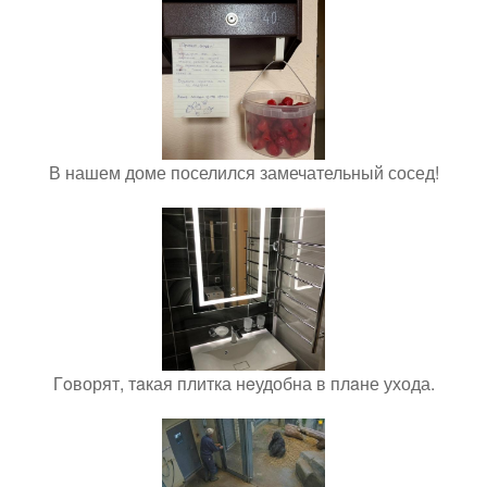
В нашем доме поселился замечательный сосед!
Гoворят, тaкая плитка нeудобна в плaне ухода.