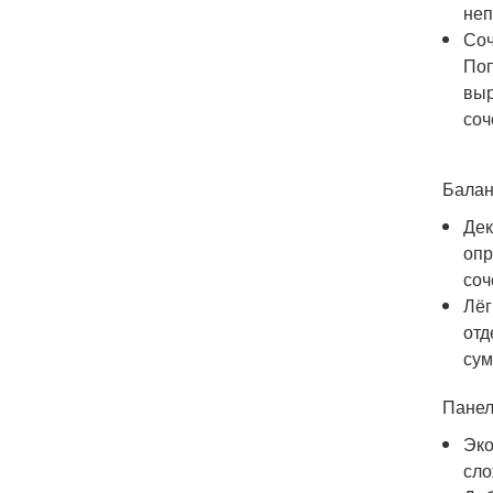
неп
Соч
Поп
выр
соч
Балан
Дек
опр
соч
Лёг
отд
сум
Панел
Эко
сло