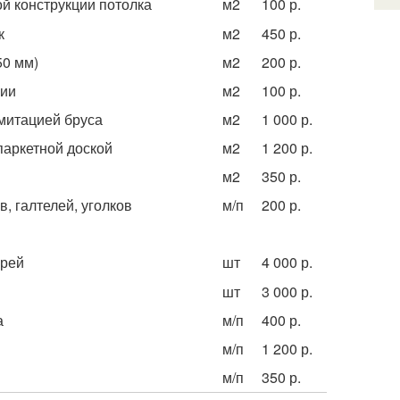
й конструкции потолка
м
2
100 р.
к
м
2
450 р.
50 мм)
м
2
200 р.
ции
м
2
100 р.
митацией бруса
м
2
1 000 р.
паркетной доской
м
2
1 200 р.
м
2
350 р.
, галтелей, уголков
м/п
200 р.
ерей
шт
4 000 р.
шт
3 000 р.
а
м/п
400 р.
м/п
1 200 р.
м/п
350 р.