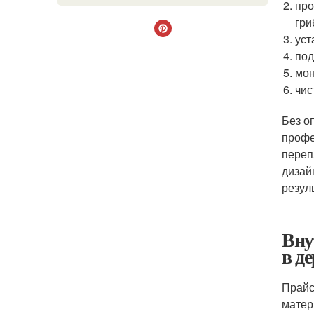
про
гри
уст
под
мон
чис
Без о
профе
переп
дизай
резул
Вну
в д
Прайс
матер