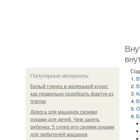
Вну
вну
Сод
Популярные материалы
В
В
Белый глянец в маленькой кухне:
К
как правильно подобрать фартук из
В
плитки
О
Дорога для машинок своими
Б
руками для детей. Чем занять
ребенка: 5 супер игр своими руками
для любителей машинок