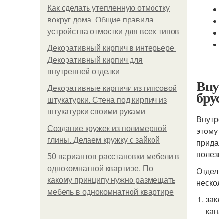
Как сделать утепленную отмостку
вокруг дома. Общие правила
устройства отмостки для всех типов
Декоративный кирпич в интерьере.
Декоративный кирпич для
внутренней отделки
Вну
Декоративные кирпичи из гипсовой
бру
штукатурки. Стена под кирпич из
штукатурки своими руками
Внутр
Создание кружек из полимерной
этому
глины. Делаем кружку с зайкой
прида
полез
50 вариантов расстановки мебели в
однокомнатной квартире. По
Отдел
какому принципу нужно размещать
неско
мебель в однокомнатной квартире
зак
кан