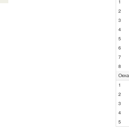
1
2
3
4
5
6
7
8
Окна
1
2
3
4
5