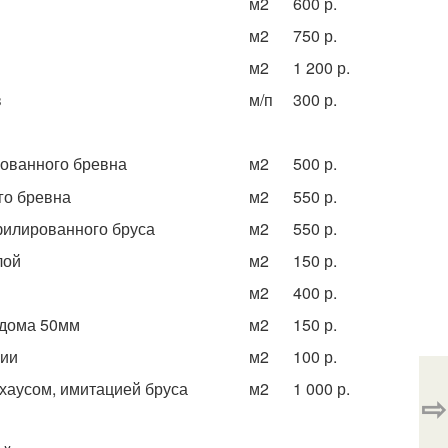
м
2
600 р.
м
2
750 р.
м
2
1 200 р.
в
м/п
300 р.
ованного бревна
м
2
500 р.
го бревна
м
2
550 р.
филированного бруса
м
2
550 р.
лой
м
2
150 р.
м
2
400 р.
 дома 50мм
м
2
150 р.
ции
м
2
100 р.
-хаусом, имитацией бруса
м
2
1 000 р.
⇨