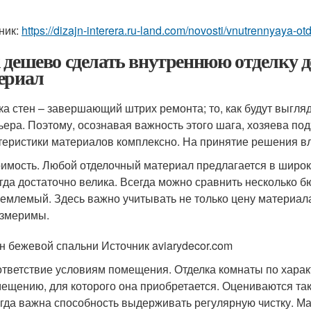
ник:
https://dizajn-interera.ru-land.com/novosti/vnutrennyaya-o
 дешево сделать внутреннюю отделку 
ериал
ка стен – завершающий штрих ремонта; то, как будут выгля
ьера. Поэтому, осознавая важность этого шага, хозяева под
теристики материалов комплексно. На принятие решения в
имость. Любой отделочный материал предлагается в широк
гда достаточно велика. Всегда можно сравнить несколько 
емлемый. Здесь важно учитывать не только цену материала
змеримы.
н бежевой спальни Источник aviarydecor.com
тветствие условиям помещения. Отделка комнаты по харак
ещению, для которого она приобретается. Оцениваются таки
гда важна способность выдерживать регулярную чистку. Ма