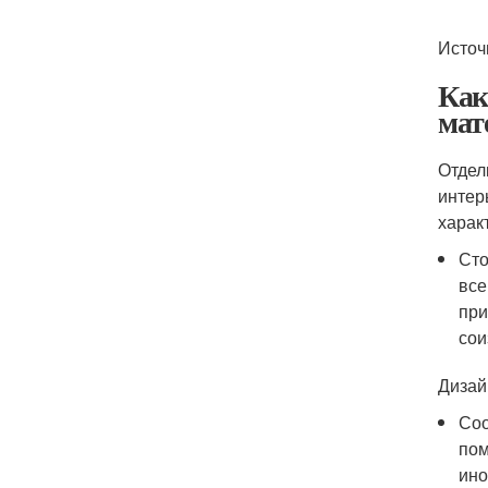
Источ
Как
мат
Отдел
интер
харак
Сто
все
при
сои
Дизай
Соо
пом
ино