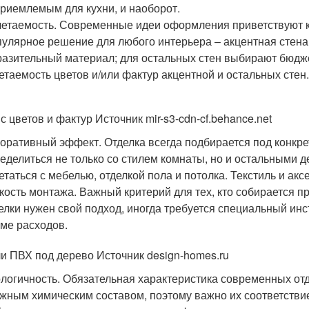
риемлемым для кухни, и наоборот.
етаемость. Современные идеи оформления приветствуют к
улярное решение для любого интерьера – акцентная стена
азительный материал; для остальных стен выбирают бюдже
етаемость цветов и/или фактур акцентной и остальных стен
с цветов и фактур Источник mir-s3-cdn-cf.behance.net
оративный эффект. Отделка всегда подбирается под конкре
еделиться не только со стилем комнаты, но и остальными 
етаться с мебелью, отделкой пола и потолка. Текстиль и ак
кость монтажа. Важный критерий для тех, кто собирается 
елки нужен свой подход, иногда требуется специальный инс
ме расходов.
и ПВХ под дерево Источник design-homes.ru
логичность. Обязательная характеристика современных от
жным химическим составом, поэтому важно их соответствие