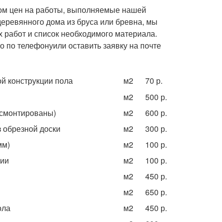
ком цен на работы, выполняемые нашей
деревянного дома из бруса или бревна, мы
х работ и список необходимого материала.
о по телефонуили оставить заявку на почте
й конструкции пола
м
2
70 р.
м
м
2
500 р.
 смонтированы)
м
2
600 р.
з обрезной доски
м
2
300 р.
мм)
м
2
100 р.
ции
м
2
100 р.
м
2
450 р.
м
2
650 р.
ола
м
2
450 р.