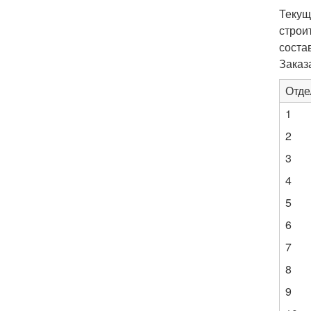
Текущ
строи
соста
Заказ
Отде
1
2
3
4
5
6
7
8
9