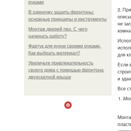
руками
2. Пр
В одиночку зашить фронтоны:
описы
основные принципы и инструменты
не за
Монтаж дверей пвх. С чего
комна
начинать работу?
Испол
Фартук для кухни своими руками.
испол
Как выбрать материал?
для к
Увеличьте привлекательность
Если 
своего дома с помощью фронтона
строи
двухскатной крыши
и зда
Все с
Мо
Монта
пласт