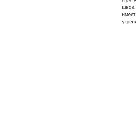
швов.
имеет
укреп