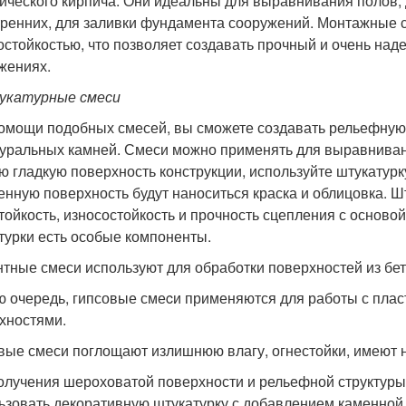
ического кирпича. Они идеальны для выравнивания полов, д
тренних, для заливки фундамента сооружений. Монтажные 
остойкостью, что позволяет создавать прочный и очень н
жениях.
катурные смеси
омощи подобных смесей, вы сможете создавать рельефную 
туральных камней. Смеси можно применять для выравнивани
ю гладкую поверхность конструкции, используйте штукатур
енную поверхность будут наноситься краска и облицовка. Ш
тойкость, износостойкость и прочность сцепления с основой
турки есть особые компоненты.
тные смеси используют для обработки поверхностей из бет
ю очередь, гипсовые смеcи применяются для работы с пл
хностями.
вые смеси поглощают излишнюю влагу, огнестойки, имеют 
олучения шероховатой поверхности и рельефной структуры
ьзовать декоративную штукатурку с добавлением каменной