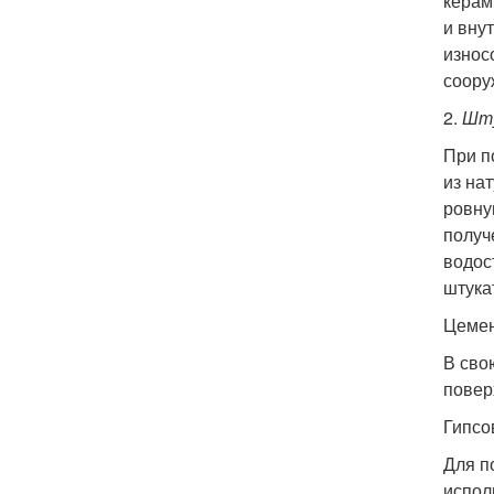
керам
и вну
износ
соору
2.
Шту
При п
из на
ровну
получ
водос
штука
Цемен
В сво
повер
Гипсо
Для п
испол