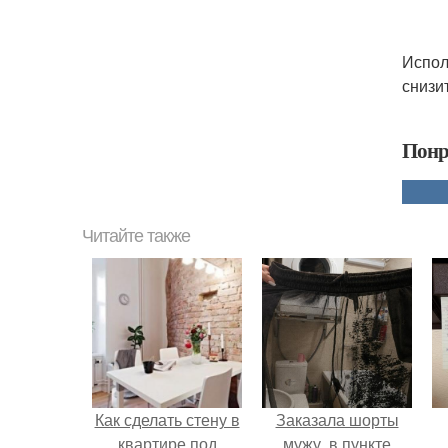
Испол
снизи
Понр
Читайте также
Как сделать стену в
Заказала шорты
квартире под
мужу, в пункте