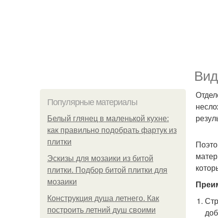
Вид
Отдел
Популярные материалы
несло
резул
Белый глянец в маленькой кухне:
как правильно подобрать фартук из
плитки
Поэто
матер
Эскизы для мозаики из битой
котор
плитки. Подбор битой плитки для
мозаики
Преи
Конструкция душа летнего. Как
Стр
построить летний душ своими
доб