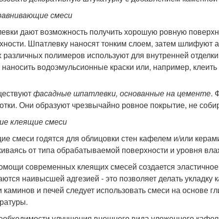
авнивающие смеси
евки дают возможность получить хорошую ровную поверхно
хности. Шпатлевку наносят тонким слоем, затем шлифуют а
х различных полимеров используют для внутренней отделки
 наносить водоэмульсионные краски или, например, клеить 
ществуют
фасадные шпатлевки, основанные на цементе
. 
отки. Они образуют чрезвычайно ровное покрытие, не соби
ие клеящие смеси
ие смеси годятся для облицовки стен кафелем и/или керам
киваясь от типа обрабатываемой поверхности и уровня вл
омощи современных клеящих смесей создается эластичное
аются наивысшей адгезией - это позволяет делать укладку 
и каминов и печей следует использовать смеси на основе г
ратуры.
еобходимости улучшения внешнего вида уложенного кафел