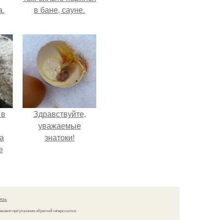
а.
в бане, сауне.
 в
Здравствуйте,
уважаемые
а
знатоки!
е
и.
язь
решено при указании обратной гиперссылки.