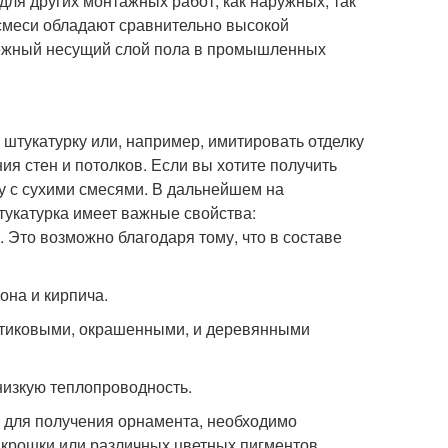
ля других монтажных работ, как наружных, так
смеси обладают сравнительно высокой
адежный несущий слой пола в промышленных
штукатурку или, например, имитировать отделку
я стен и потолков. Если вы хотите получить
ку с сухими смесями. В дальнейшем на
тукатурка имеет важные свойства:
. Это возможно благодаря тому, что в составе
она и кирпича.
астиковыми, окрашенными, и деревянными
низкую теплопроводность.
 для получения орнамента, необходимо
 крошки или различных цветных пигментов.