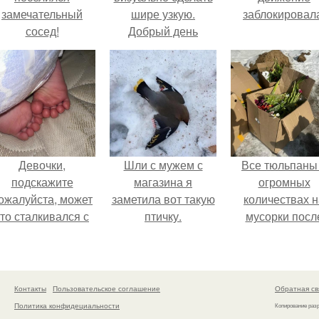
замечательный
шире узкую.
заблокировал
сосед!
Добрый день
дорогие друзья!
Девочки,
Шли с мужем с
Все тюльпаны
подскажите
магазина я
огромных
ожалуйста, может
заметила вот такую
количествах н
кто сталкивался с
птичку.
мусорки посл
акой ситуацией ….
праздника
повыбрасывал
Контакты
Пользовательское соглашение
Обратная св
Политика конфидециальности
Копирование раз