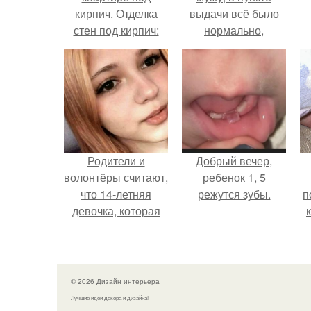
кирпич. Отделка
выдачи всё было
стен под кирпич:
нормально,
стилистика
примерил все
помещения и
хорошо, ничего не
дизайн
предвещало беды.
Родители и
Добрый вечер,
волонтёры считают,
ребенок 1, 5
что 14-летняя
режутся зубы.
п
девочка, которая
якобы погибла во
т
время атаки
Дронов в Туапсе,
на самом деле
© 2026 Дизайн интерьера
жива.
Лучшие идеи декора и дизайна!