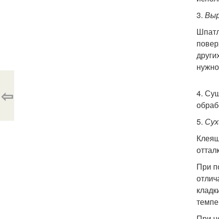
3.
Выр
Шпатл
повер
други
нужно
⇦
4. Су
обраб
5.
Сух
Клеящ
оттал
При п
отлич
кладк
темпе
При н